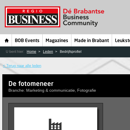
BOB Events
Magazines
Made in Brabant
Leukst
U bent hier:
Home
Leden
Bedrijfsprofiel
< Terug naar alle leden
De fotomeneer
Branche: Marketing & communicatie, Fotografie