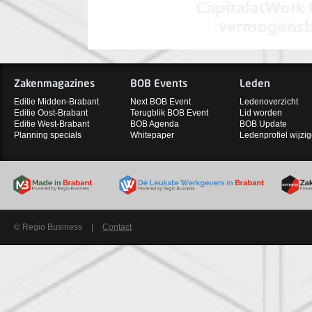
Zakenmagazines
BOB Events
Leden
Editie Midden-Brabant
Next BOB Event
Ledenoverzicht
Editie Oost-Brabant
Terugblik BOB Event
Lid worden
Editie West-Brabant
BOB Agenda
BOB Update
Planning specials
Whitepaper
Ledenprofiel wijzi
© Regio Business
|
Contact