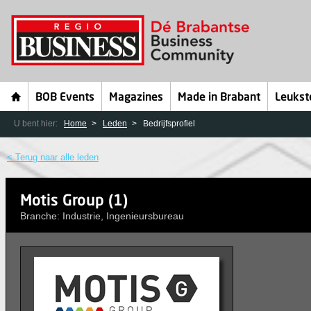
BOB Events
Magazines
Made in Brabant
Leukst
U bent hier:
Home
Leden
Bedrijfsprofiel
< Terug naar alle leden
Motis Group (1)
Branche: Industrie, Ingenieursbureau