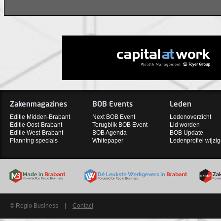
Zakenmagazines
BOB Events
Leden
Editie Midden-Brabant
Next BOB Event
Ledenoverzicht
Editie Oost-Brabant
Terugblik BOB Event
Lid worden
Editie West-Brabant
BOB Agenda
BOB Update
Planning specials
Whitepaper
Ledenprofiel wijzi
© Regio Business
|
Contact