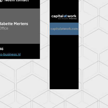
ag? Neem contact
Babette Mertens
Office
46
io-business.nl