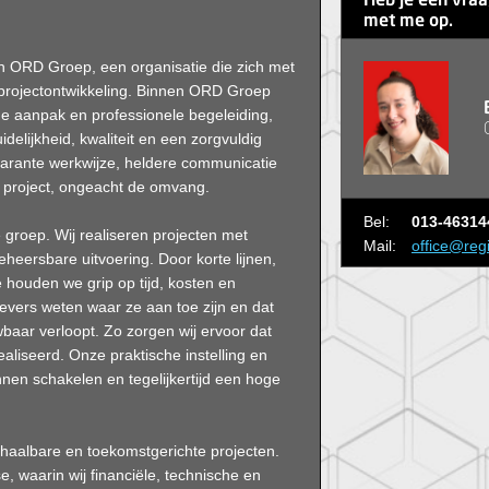
Heb je een vra
met me op.
ORD Groep, een organisatie die zich met
 projectontwikkeling. Binnen ORD Groep
che aanpak en professionele begeleiding,
lijkheid, kwaliteit en een zorgvuldig
parante werkwijze, heldere communicatie
r project, ongeacht de omvang.
Bel:
013-46314
groep. Wij realiseren projecten met
Mail:
office@reg
eersbare uitvoering. Door korte lijnen,
 houden we grip op tijd, kosten en
gevers weten waar ze aan toe zijn en dat
baar verloopt. Zo zorgen wij ervoor dat
ealiseerd. Onze praktische instelling en
nnen schakelen en tegelijkertijd een hoge
 haalbare en toekomstgerichte projecten.
, waarin wij financiële, technische en