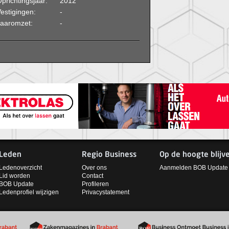
prichtingsjaar:
2012
estigingen:
-
Jaaromzet:
-
Leden
Regio Business
Op de hoogte blijv
Ledenoverzicht
Over ons
Aanmelden BOB Update
Lid worden
Contact
BOB Update
Profileren
Ledenprofiel wijzigen
Privacystatement