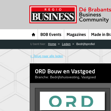
BOB Events
Magazines
Made in Br
U bent hier:
Home
Leden
Bedrijfsprofiel
< Terug naar alle leden
ORD Bouw en Vastgoed
Branche: Bedrijfshuisvesting, Vastgoed