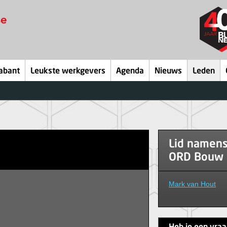
abant
Leukste werkgevers
Agenda
Nieuws
Leden
Lid namen
ORD Bouw 
Mark van Hout