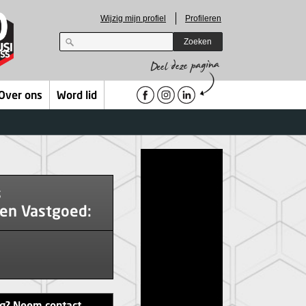
Wijzig mijn profiel
Profileren
Zoeken
Over ons
Word lid
s
en Vastgoed: