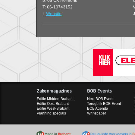
5705 CX Helmond
O
T: 06-10743152
V
I:
Website
Zakenmagazines
BOB Events
Editie Midden-Brabant
Next BOB Event
Editie Oost-Brabant
Terugblik BOB Event
Editie West-Brabant
BOB Agenda
Planning specials
Whitepaper