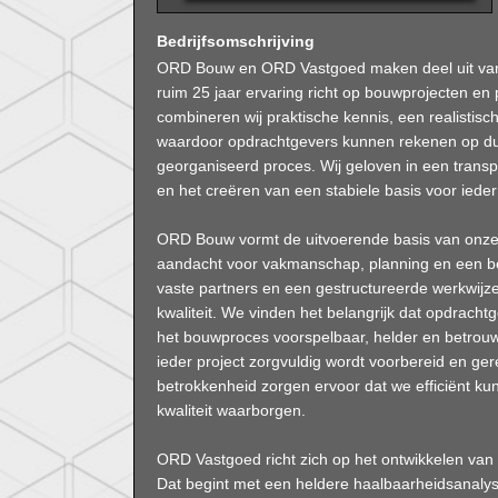
Bedrijfsomschrijving
ORD Bouw en ORD Vastgoed maken deel uit van 
ruim 25 jaar ervaring richt op bouwprojecten en
combineren wij praktische kennis, een realistis
waardoor opdrachtgevers kunnen rekenen op duide
georganiseerd proces. Wij geloven in een trans
en het creëren van een stabiele basis voor iede
ORD Bouw vormt de uitvoerende basis van onze 
aandacht voor vakmanschap, planning en een beh
vaste partners en een gestructureerde werkwijze
kwaliteit. We vinden het belangrijk dat opdracht
het bouwproces voorspelbaar, helder en betrouw
ieder project zorgvuldig wordt voorbereid en ger
betrokkenheid zorgen ervoor dat we efficiënt ku
kwaliteit waarborgen.
ORD Vastgoed richt zich op het ontwikkelen van
Dat begint met een heldere haalbaarheidsanalyse