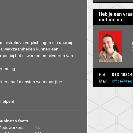
Heb je een vra
met me op.
nistratieve verplichtingen die daarbij
extra werkzaamheden kunnen een
gen bij het uitwerken en uitvoeren van
erneming.
Bel:
013-46314
Mail:
office@reg
ten en/of diensten waarvoor jij je
 helpen!
Business facts
Medewerkers:
< 5