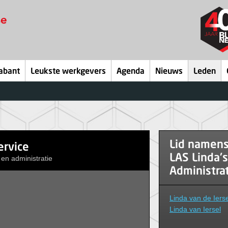
abant
Leukste werkgevers
Agenda
Nieuws
Leden
Lid namen
ervice
LAS Linda's
 en administratie
Administrat
Linda van de Iers
Linda van Iersel