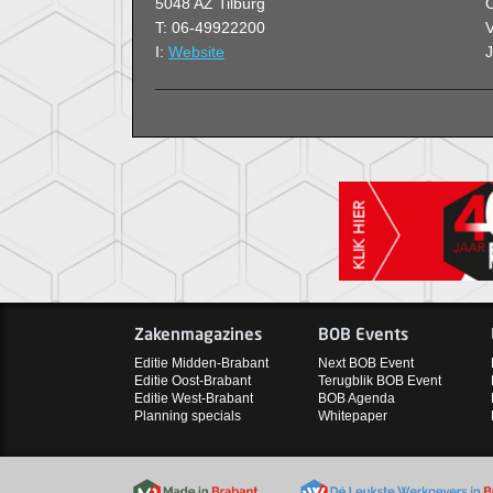
5048 AZ Tilburg
O
T: 06-49922200
V
I:
Website
Zakenmagazines
BOB Events
Editie Midden-Brabant
Next BOB Event
Editie Oost-Brabant
Terugblik BOB Event
Editie West-Brabant
BOB Agenda
Planning specials
Whitepaper