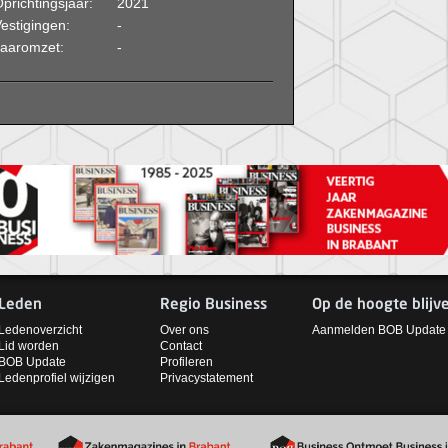
prichtingsjaar:
2021
estigingen:
-
Jaaromzet:
-
Leden
Regio Business
Op de hoogte blijv
Ledenoverzicht
Over ons
Aanmelden BOB Update
Lid worden
Contact
BOB Update
Profileren
Ledenprofiel wijzigen
Privacystatement