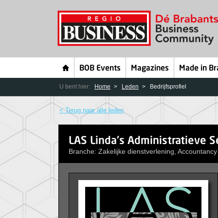
BOB Events
Magazines
Made in Br
U bent hier:
Home
Leden
Bedrijfsprofiel
< Terug naar alle leden
LAS Linda's Administratieve S
Branche: Zakelijke dienstverlening, Accountancy