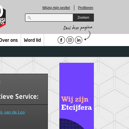
Wijzig mijn profiel
Profileren
Zoeken
Over ons
Word lid
s
ieve Service:
el- van de Loo