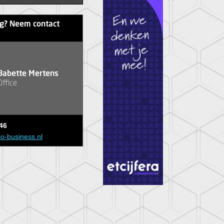
ag? Neem contact
Babette Mertens
Office
46
io-business.nl