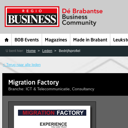
BOB Events
Magazines
Made in Brabant
Leukst
U bent hier:
Home
Leden
Bedrijfsprofiel
< Terug naar alle leden
Migration Factory
Branche: ICT & Telecommunicatie, Consultancy