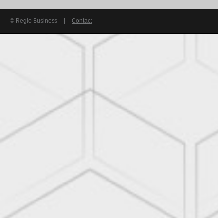
© Regio Business
|
Contact