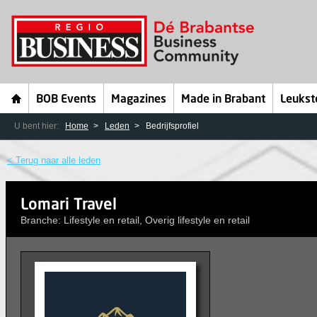
BOB Events
Magazines
Made in Brabant
Leukst
U bent hier:
Home
Leden
Bedrijfsprofiel
< Terug naar alle leden
Lomari Travel
Branche: Lifestyle en retail, Overig lifestyle en retail