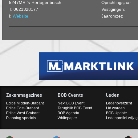
5247MR 's-Hertogenbosch
Oprichtingsjaar:
T: 0621328177
Vestigingen:
I:
Website
Jaaromzet:
Zakenmagazines
BOB Events
Leden
Editie Midden-Brabant
Next BOB Event
Ledenoverzicht
Editie Oost-Brabant
Terugblik BOB Event
Lid worden
Editie West-Brabant
BOB Agenda
BOB Update
Planning specials
Whitepaper
Ledenprofiel wijzi