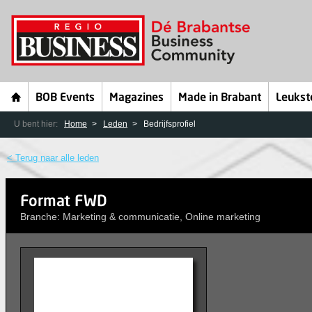
BOB Events
Magazines
Made in Brabant
Leukst
U bent hier:
Home
Leden
Bedrijfsprofiel
< Terug naar alle leden
Format FWD
Branche: Marketing & communicatie, Online marketing