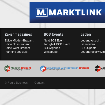
Zakenmagazines
BOB Events
Leden
Editie Midden-Brabant
Next BOB Event
Ledenoverzicht
Editie Oost-Brabant
Terugblik BOB Event
Lid worden
Editie West-Brabant
BOB Agenda
BOB Update
Planning specials
Whitepaper
Ledenprofiel wijzi
© Regio Business
|
Contact