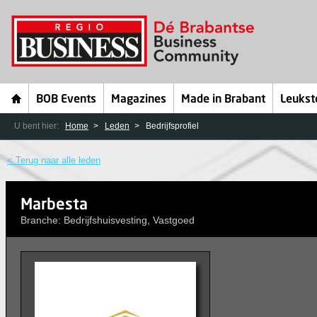
BOB Events
Magazines
Made in Brabant
Leukst
U bent hier:
Home
Leden
Bedrijfsprofiel
< Terug naar alle leden
Marbesta
Branche: Bedrijfshuisvesting, Vastgoed