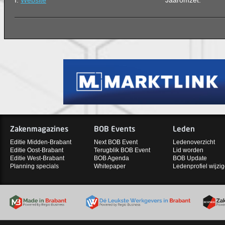
I:
Website
Jaaromzet:
Zakenmagazines
BOB Events
Leden
Editie Midden-Brabant
Next BOB Event
Ledenoverzicht
Editie Oost-Brabant
Terugblik BOB Event
Lid worden
Editie West-Brabant
BOB Agenda
BOB Update
Planning specials
Whitepaper
Ledenprofiel wijzi