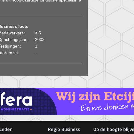
e is dit hoogwaardige juridische specialisme
Business facts
Medewerkers:
< 5
prichtingsjaar:
2003
estigingen:
1
Jaaromzet:
-
Leden
Regio Business
Op de hoogte blijv