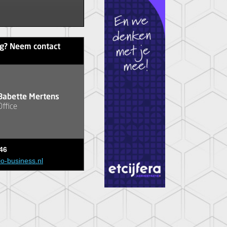
ag? Neem contact
Babette Mertens
Office
46
io-business.nl