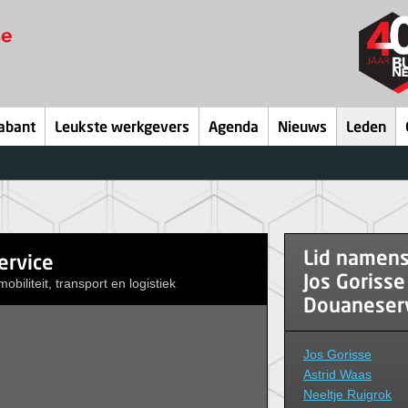
abant
Leukste werkgevers
Agenda
Nieuws
Leden
Lid namen
ervice
Jos Gorisse
obiliteit, transport en logistiek
Douaneserv
Jos Gorisse
Astrid Waas
Neeltje Ruigrok