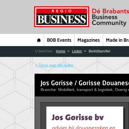
BOB Events
Magazines
Made in Br
U bent hier:
Home
Leden
Bedrijfsprofiel
< Terug naar alle leden
Jos Gorisse / Gorisse Douanes
Branche: Mobiliteit, transport & logistiek, Overig m