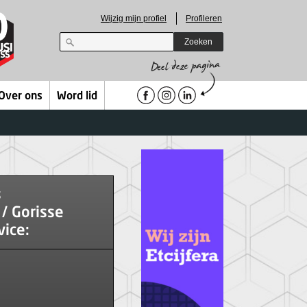
Wijzig mijn profiel
Profileren
Zoeken
Over ons
Word lid
s
 / Gorisse
ice: