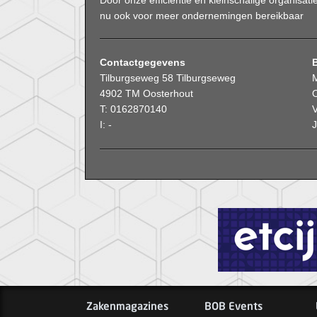
Door onze efficiëntie en kleinschalige organisati
nu ook voor meer ondernemingen bereikbaar
Contactgegevens
Tilburgseweg 58 Tilburgseweg
4902 TM Oosterhout
O
T: 0162870140
V
I: -
Zakenmagazines
BOB Events