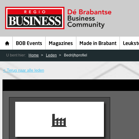
BOB Events
Magazines
Made in Brabant
Leukst
U bent hier:
Home
Leden
Bedrijfsprofiel
< Terug naar alle leden