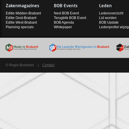
Zakenmagazines
BOB Events
Leden
Editie Midden-Brabant
Next BOB Event
Ledenoverzicht
Editie Oost-Brabant
Terugblik BOB Event
Lid worden
Editie West-Brabant
BOB Agenda
BOB Update
Planning specials
Whitepaper
Ledenprofiel wijzi
© Regio Business
|
Contact