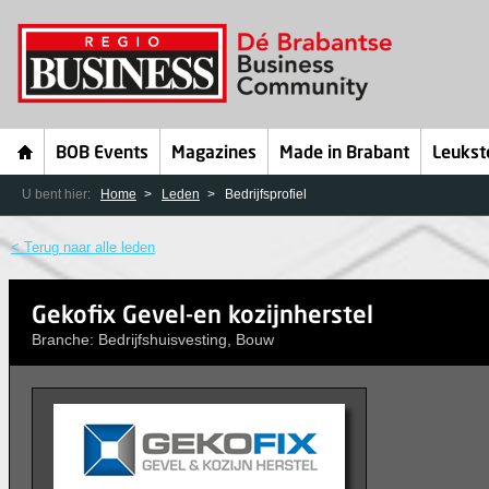
BOB Events
Magazines
Made in Brabant
Leukst
U bent hier:
Home
Leden
Bedrijfsprofiel
< Terug naar alle leden
Gekofix Gevel-en kozijnherstel
Branche: Bedrijfshuisvesting, Bouw