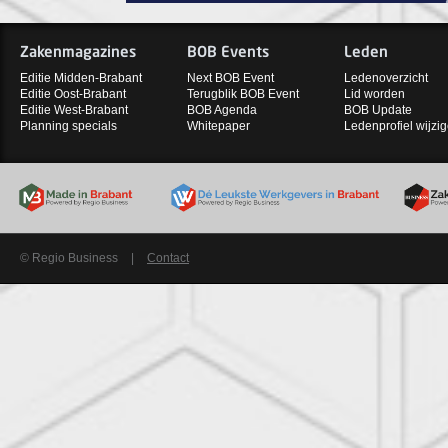
Zakenmagazines
BOB Events
Leden
Editie Midden-Brabant
Next BOB Event
Ledenoverzicht
Editie Oost-Brabant
Terugblik BOB Event
Lid worden
Editie West-Brabant
BOB Agenda
BOB Update
Planning specials
Whitepaper
Ledenprofiel wijzi
© Regio Business
|
Contact