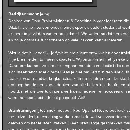
Bedrijfsomschrijving
Desiree van Dam Braintrainingen & Coaching is voor iedereen die 
WEET… of je nou een ondernemer, sporter, ouder, student of wer
er meer in je zit dan wat er nu uit komt. We weten nu dat hersen
en zo je optimale functioneren op vele vlakken kan verbeteren.
Wist je dat je -letterlijk- je fysieke brein kunt ontwikkelen door tr
in je brein leiden tot meer capaciteit. Wij ontwikkelen het fysieke 
Daardoor kunnen ze directer omgaan met de complexiteit die een g
zich meebrengt. Met directer lees je hier het liefst: in de wereld, in
realiteit waar daadwerkelijke acties kunnen plaatsvinden. Dit staat 
omhoog houden en kapot denken van alle ballen in je hoofd, en nie
hoofd, met alle overtuigingen, verhalen, redenen en excuses om iet
wordt het spel duidelijk niet gespeeld. Act!
Braintrainingen ( techniek met een NeurOptimal Neurofeedback s
met uitzonderlijke coaching werken zoals de wet van zwaartekracht.
geloven om het te laten werken. Geen uren lange gesprekken ma
een zeer ontspannen manier je hersenen te laten trainen waardoo