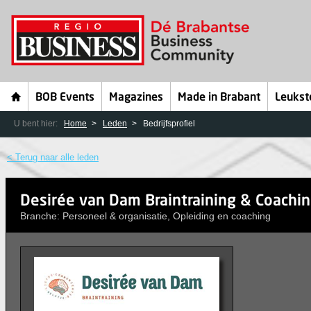
BOB Events
Magazines
Made in Brabant
Leukst
U bent hier:
Home
Leden
Bedrijfsprofiel
< Terug naar alle leden
Desirée van Dam Braintraining & Coachi
Branche: Personeel & organisatie, Opleiding en coaching