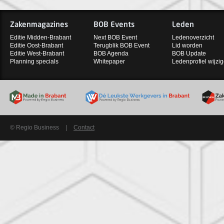
Zakenmagazines
BOB Events
Leden
Editie Midden-Brabant
Next BOB Event
Ledenoverzicht
Editie Oost-Brabant
Terugblik BOB Event
Lid worden
Editie West-Brabant
BOB Agenda
BOB Update
Planning specials
Whitepaper
Ledenprofiel wijzi
© Regio Business
|
Contact