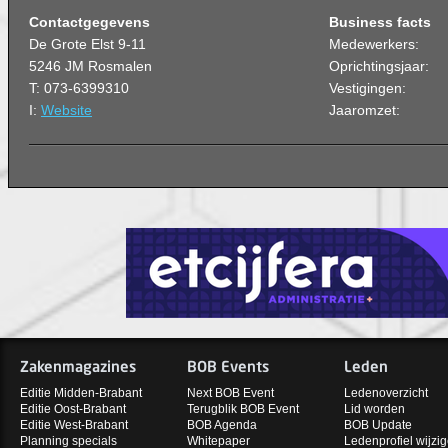
Contactgegevens
Business facts
De Grote Elst 9-11
Medewerkers:
5246 JM Rosmalen
Oprichtingsjaar:
T: 073-6399310
Vestigingen:
I:
Website
Jaaromzet:
Zakenmagazines
BOB Events
Leden
Editie Midden-Brabant
Next BOB Event
Ledenoverzicht
Editie Oost-Brabant
Terugblik BOB Event
Lid worden
Editie West-Brabant
BOB Agenda
BOB Update
Planning specials
Whitepaper
Ledenprofiel wijzi