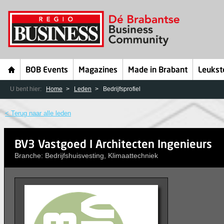
BOB Events
Magazines
Made in Brabant
Leukst
U bent hier:
Home
Leden
Bedrijfsprofiel
< Terug naar alle leden
BV3 Vastgoed I Architecten Ingenieurs
Branche: Bedrijfshuisvesting, Klimaattechniek