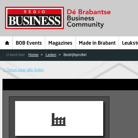
BOB Events
Magazines
Made in Brabant
Leukst
U bent hier:
Home
Leden
Bedrijfsprofiel
< Terug naar alle leden