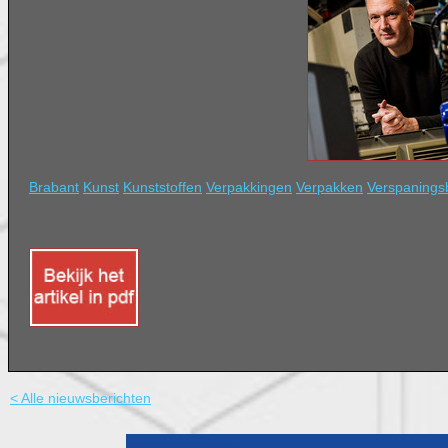
Brabant
Kunst
Kunststoffen
Verpakkingen
Verpakken
Verspanings
< Alle nieuwsberichten