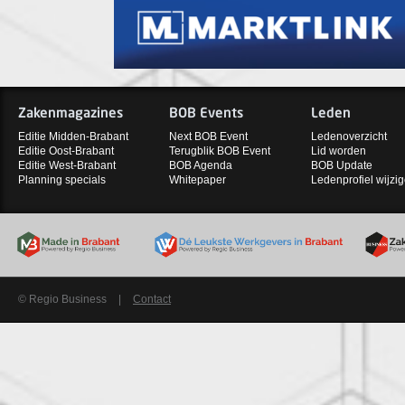
Zakenmagazines
BOB Events
Leden
Editie Midden-Brabant
Next BOB Event
Ledenoverzicht
Editie Oost-Brabant
Terugblik BOB Event
Lid worden
Editie West-Brabant
BOB Agenda
BOB Update
Planning specials
Whitepaper
Ledenprofiel wijzi
© Regio Business
|
Contact