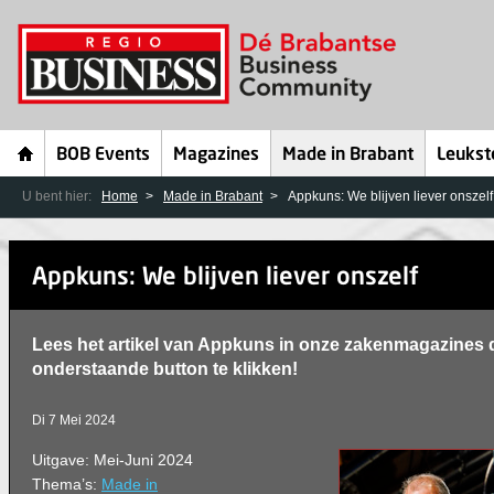
BOB Events
Magazines
Made in Brabant
Leukst
U bent hier:
Home
Made in Brabant
Appkuns: We blijven liever onszelf
Appkuns: We blijven liever onszelf
Lees het artikel van Appkuns in onze zakenmagazines 
onderstaande button te klikken!
Di 7 Mei 2024
Uitgave: Mei-Juni 2024
Thema’s:
Made in