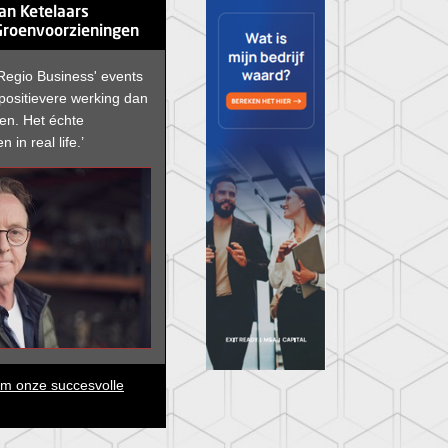
an Ketelaars
Groenvoorzieningen
Regio Business' events
 positievere werking dan
even. Het échte
 in real life.’
im onze succesvolle