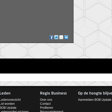
Leden
Regio Business
Op de hoogte blijv
Ledenoverzicht
Over ons
Aanmelden BOB Update
Lid worden
Contact
BOB Update
Profileren
Ledenprofiel wijzigen
Privacystatement