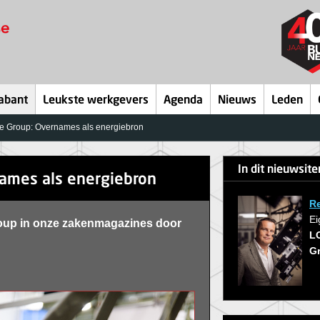
abant
Leukste werkgevers
Agenda
Nieuws
Leden
ce Group: Overnames als energiebron
In dit nieuwsit
names als energiebron
R
Ei
Group in onze zakenmagazines door
LO
G