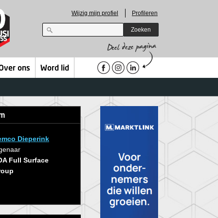
Wijzig mijn profiel
Profileren
Zoeken
Over ons
Word lid
em
emco Dieperink
genaar
A Full Surface
roup