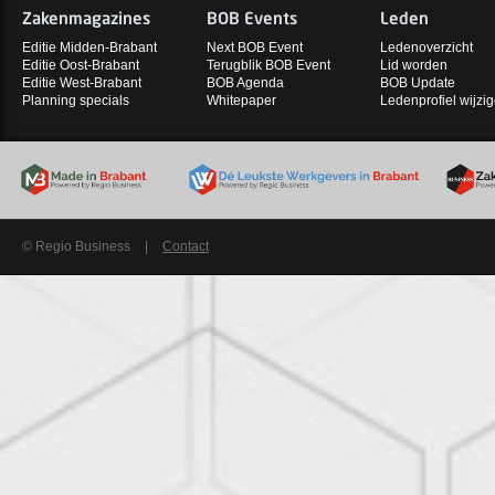
Zakenmagazines
BOB Events
Leden
Editie Midden-Brabant
Next BOB Event
Ledenoverzicht
Editie Oost-Brabant
Terugblik BOB Event
Lid worden
Editie West-Brabant
BOB Agenda
BOB Update
Planning specials
Whitepaper
Ledenprofiel wijzi
© Regio Business
|
Contact