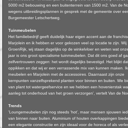
5000 m2 bebouwing en een buitenterrein van 1500 m2. Van de No
wegens uitbreidingsplannen in gesprek met de gemeente over een
Burgemeester Letschertweg.
Tuinmeubelen
Het familiebedrijf geeft duidelijk haar eigen accent aan de franchi
Marjolein en ik hebben er voor gekozen veel op locatie te zijn. Wij 
GroenRijk, wij staan dagelijks op de winkelvloer en weten wat onze 
jaar is ons groot specialisme tuinmeubelen. Dat dit ons goed af gaa
zelfvertrouwen zeggen: het wordt dagelijks bevestigd. Het blijkt d
oppikken en dat wij er een verrassende mix van kunnen maken. I
meubelen en Marjolein met de accessoires. Daarnaast zijn onze
kernpunten vanzelfsprekend planten voor binnen en buiten. We bie
van plant tot watergeefservice en we hebben een hovenierstak waa
aanleg tot onderhoud van het groen verzorgen', vertelt Van de Noo
Trends
'Loungemeubelen zijn nog steeds ‘hot’, maar mensen sjouwen ie
van binnen naar buiten. Aluminium of houten overkappingen bied
een elegante constructie en zijn ideaal voor de horeca of als verl