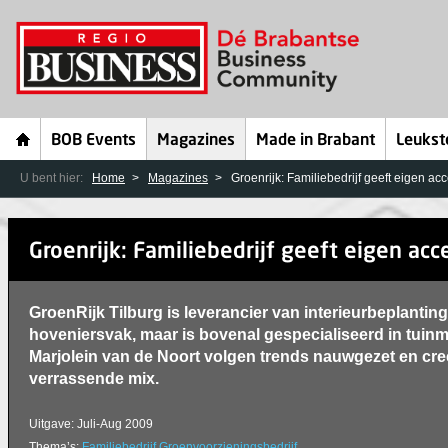
BOB Events
Magazines
Made in Brabant
Leukst
U bent hier:
Home
Magazines
Groenrijk: Familiebedrijf geeft eigen ac
Groenrijk: Familiebedrijf geeft eigen acc
GroenRijk Tilburg is leverancier van interieurbeplanting
hoveniersvak, maar is bovenal gespecialiseerd in tuin
Marjolein van de Noort volgen trends nauwgezet en cre
verrassende mix.
Uitgave: Juli-Aug 2009
Thema’s:
Familiebedrijf
Groenvoorzieningsbedrijf