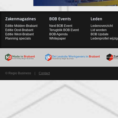
Zakenmagazines
BOB Events
Leden
Editie Midden-Brabant
Next BOB Event
Ledenoverzicht
Editie Oost-Brabant
Terugblik BOB Event
Lid worden
Editie West-Brabant
BOB Agenda
BOB Update
Planning specials
Whitepaper
Ledenprofiel wijzi
© Regio Business
|
Contact