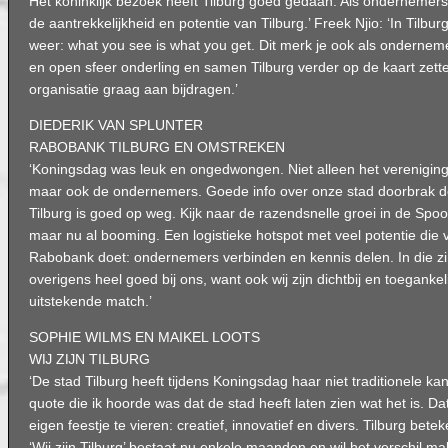
Het koninklijk bezoek heeft Tilburg goed gedaan. Als ondernemers 
de aantrekkelijkheid en potentie van Tilburg.’ Freek Njio: ‘In Tilb
weer: what you see is what you get. Dit merk je ook als onderneme
en open sfeer onderling en samen Tilburg verder op de kaart zette
organisatie graag aan bijdragen.’
DIEDERIK VAN SPLUNTER
RABOBANK TILBURG EN OMSTREKEN
‘Koningsdag was leuk en ongedwongen. Niet alleen het verenigin
maar ook de ondernemers. Goede info over onze stad doorbrak de 
Tilburg is goed op weg. Kijk naar de razendsnelle groei in de Spoo
maar nu al booming. Een logistieke hotspot met veel potentie die v
Rabobank doet: ondernemers verbinden en kennis delen. In die zi
overigens heel goed bij ons, want ook wij zijn dichtbij en toegankel
uitstekende match.’
SOPHIE WILMS EN MAIKEL LOOTS
WĲ ZĲN TILBURG
‘De stad Tilburg heeft tijdens Koningsdag haar niet traditionele kan
quote die ik hoorde was dat de stad heeft laten zien wat het is. Dat
eigen feestje te vieren: creatief, innovatief en divers. Tilburg bet
‘Wij zijn Tilburg’ bestaat nu enkele maanden en wil het verschil m