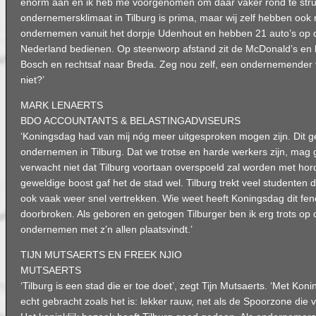
enorm aan en ik heb me voorgenomen om daar vaker rond te stru
ondernemersklimaat in Tilburg is prima, maar wij zelf hebben ook 
ondernemen vanuit het dorpje Udenhout en hebben 21 auto’s op d
Nederland bedienen. Op steenworp afstand zit de McDonald’s en k
Bosch en rechtsaf naar Breda. Zeg nou zelf, een ondernemender 
niet?’
MARK LENAERTS
BDO ACCOUNTANTS & BELASTINGADVISEURS
‘Koningsdag had van mij nóg meer uitgesproken mogen zijn. Dit ge
ondernemen in Tilburg. Dat we trotse en harde werkers zijn, mag 
verwacht niet dat Tilburg voortaan overspoeld zal worden met hor
geweldige boost gaf het de stad wel. Tilburg trekt veel studenten 
ook vaak weer snel vertrekken. Wie weet heeft Koningsdag dit f
doorbroken. Als geboren en getogen Tilburger ben ik erg trots op
ondernemen met z’n allen plaatsvindt.’
TIJN MUTSAERTS EN FREEK NJIO
MUTSAERTS
‘Tilburg is een stad die er toe doet’, zegt Tijn Mutsaerts. ‘Met Ko
echt gebracht zoals het is: lekker rauw, net als de Spoorzone die vo