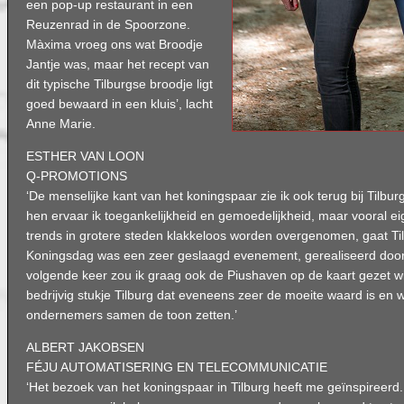
een pop-up restaurant in een
Reuzenrad in de Spoorzone.
Màxima vroeg ons wat Broodje
Jantje was, maar het recept van
dit typische Tilburgse broodje ligt
goed bewaard in een kluis’, lacht
Anne Marie.
ESTHER VAN LOON
Q-PROMOTIONS
‘De menselijke kant van het koningspaar zie ik ook terug bij Tilbu
hen ervaar ik toegankelijkheid en gemoedelijkheid, maar vooral e
trends in grotere steden klakkeloos worden overgenomen, gaat Ti
Koningsdag was een zeer geslaagd evenement, gerealiseerd door 
volgende keer zou ik graag ook de Piushaven op de kaart gezet wi
bedrijvig stukje Tilburg dat eveneens zeer de moeite waard is en
ondernemers samen de toon zetten.’
ALBERT JAKOBSEN
FÉJU AUTOMATISERING EN TELECOMMUNICATIE
‘Het bezoek van het koningspaar in Tilburg heeft me geïnspireer