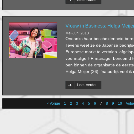
Vrouw in Business: Helga Meije
Mei-Juni 2013
Ondanks haar bescheidenheid berei
Tevens weet ze de Japanse bedrijfsc
Europese markt te vertalen. afgelo
voormalige HR manager benoemd tot
ben binnen de organisatie de eerste 
Helga Meijer (36). ‘natuurlijk voel ik
Lees verder
< Vorige
1
2
3
4
5
6
7
8
9
10
Volg