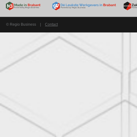
© Regio Business
|
Contact