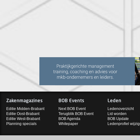
Zakenmagazines
BOB Events
Leden
Editie Midden-Brabant
Next BOB Event
Ledenoverzicht
Editie Oost-Brabant
Terugblik BOB Event
Lid worden
Editie West-Brabant
BOB Agenda
BOB Update
Planning specials
Whitepaper
Ledenprofiel wijzi