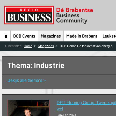
BOB Events
Magazines
Made in Brabant
Leukst
U bent hier:
Home
Magazines
BOB Debat: De toekomst van energie
Thema: Industrie
Bekijk alle thema’s >
DRT Flooring Group: Twee kapit
wél
Jan-Feb 2024