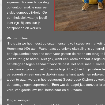
eigenaar. ‘Na een lange dag
op kantoor snak je naar een
stukje gemoedelijkheid. Op
een thuisplek waar je jezelf
kunt zijn. Bij ons kun je
ontspannen én werken.’
Warm onthaal
‘Trots zijn we het meest op onze mensen’, vult sales- en marketi
Homminga (40) aan. ‘Want naast de unieke uitstraling is de hartel
behulpzaamheid van ons team voor gasten de reden om terug te k
van ze terug te horen.’ Niet gek, want een warm onthaal is regel
het afleggen tegen aandacht voor de gast. Het hotel met 69 kamer
meer kon er gewoon niet in’ verduidelijkt Coen) biedt bijzondere b
personen!) en een unieke daktuin waar je kunt spelen en relaxen.
tegen te gaan wordt in het restaurant Guesthouse Kitchen gekookt
de naastgelegen supermarkt. ‘Eten wat de dagelijkse aanvoer brengt
vers, van goede kwaliteit, betaalbaar en duurzaam.’
Ongedwongen