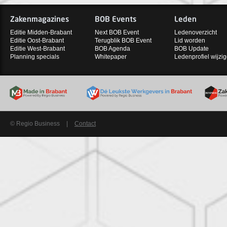
Zakenmagazines
BOB Events
Leden
Editie Midden-Brabant
Next BOB Event
Ledenoverzicht
Editie Oost-Brabant
Terugblik BOB Event
Lid worden
Editie West-Brabant
BOB Agenda
BOB Update
Planning specials
Whitepaper
Ledenprofiel wijzi
© Regio Business
|
Contact