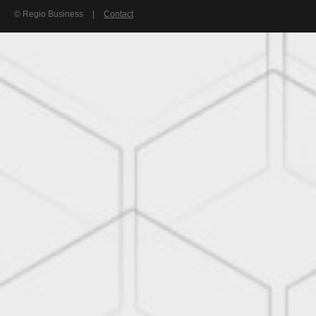
© Regio Business
|
Contact