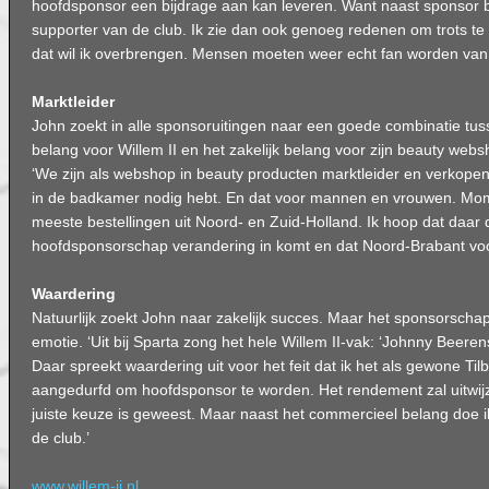
hoofdsponsor een bijdrage aan kan leveren. Want naast sponsor b
supporter van de club. Ik zie dan ook genoeg redenen om trots te z
dat wil ik overbrengen. Mensen moeten weer echt fan worden van W
Marktleider
John zoekt in alle sponsoruitingen naar een goede combinatie tus
belang voor Willem II en het zakelijk belang voor zijn beauty web
‘We zijn als webshop in beauty producten marktleider en verkopen e
in de badkamer nodig hebt. En dat voor mannen en vrouwen. M
meeste bestellingen uit Noord- en Zuid-Holland. Ik hoop dat daar 
hoofdsponsorschap verandering in komt en dat Noord-Brabant voo
Waardering
Natuurlijk zoekt John naar zakelijk succes. Maar het sponsorscha
emotie. ‘Uit bij Sparta zong het hele Willem II-vak: ‘Johnny Beer
Daar spreekt waardering uit voor het feit dat ik het als gewone Ti
aangedurfd om hoofdsponsor te worden. Het rendement zal uitwijze
juiste keuze is geweest. Maar naast het commercieel belang doe ik 
de club.’
www.willem-ii.nl