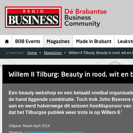
BOB Events
Magazines
Made in Brabant
Leukst
U bent hier:
Home
Magazines
Willem II Tilburg: Beauty in rood, wit en
Willem II Tilburg: Beauty in rood, wit en
Een beauty webshop en een betaald voetbal organisatie
de hand liggende combinatie. Toch trok John Beerens
aan en werd halverwege dit seizoen hoofdsponsor van de
dat het Tilburgse publiek weer trots is op Willem II.’
Uitgave: Maart-April 2014
Thema’s:
Relatiemarketing
Beauty
Sponsoring