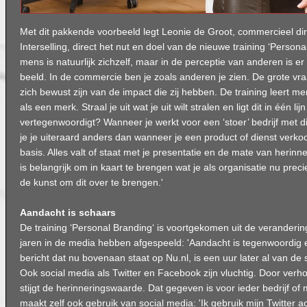
Met dit pakkende voorbeeld legt Leonie de Groot, commercieel dir
Interselling, direct het nut en doel van de nieuwe training ‘Personal
mens is natuurlijk zichzelf, maar in de perceptie van anderen is e
beeld. In de commercie ben je zoals anderen je zien. De grote vr
zich bewust zijn van de impact die zij hebben. De training leert me
als een merk. Straal je uit wat je uit wilt stralen en ligt dit in één li
vertegenwoordigt? Wanneer je werkt voor een ‘stoer’ bedrijf met d
je je uiteraard anders dan wanneer je een product of dienst verko
basis. Alles valt of staat met je presentatie en de mate van herinne
is belangrijk om in kaart te brengen wat je als organisatie nu preci
de kunst om dit over te brengen.'
Aandacht is schaars
De training ‘Personal Branding‘ is voortgekomen uit de veranderin
jaren in de media hebben afgespeeld: 'Aandacht is tegenwoordig
bericht dat nu bovenaan staat op Nu.nl, is een uur later al van de
Ook social media als Twitter en Facebook zijn vluchtig. Door ver
stijgt de herinneringswaarde. Dat gegeven is voor ieder bedrijf of 
maakt zelf ook gebruik van social media: 'Ik gebruik mijn Twitter 