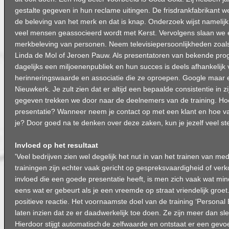
gestalte gegeven in hun reclame uitingen. De frisdrankfabrikant 
de beleving van het merk en dat is knap. Onderzoek wijst namelijk
veel mensen geassocieerd wordt met Kerst. Vervolgens slaan we 
merkbeleving van personen. Neem televisiepersoonlijkheden zoals
Linda de Mol of Jeroen Pauw. Als presentatoren van bekende pro
dagelijks een miljoenenpubliek en hun succes is deels afhankelijk
herinneringswaarde en associatie die ze oproepen. Google maar 
Nieuwkerk. Je zult zien dat er altijd een bepaalde consistentie in zij
gegeven trekken we door naar de deelnemers van de training. Hoe n
presentatie? Wanneer neem je contact op met een klant en hoe v
je? Door goed na te denken over deze zaken, kun je jezelf veel ste
Invloed op het resultaat
'Veel bedrijven zien wel degelijk het nut in van het trainen van m
trainingen zijn echter vaak gericht op gespreksvaardigheid of ve
invloed die een goede presentatie heeft, is men zich vaak wat min
eens wat er gebeurt als je een vreemde op straat vriendelijk groet.
positieve reactie. Het voornaamste doel van de training ‘Personal
laten inzien dat ze er daadwerkelijk toe doen. Ze zijn meer dan sl
Hierdoor stijgt automatisch
de zelfwaarde en ontstaat er een gev