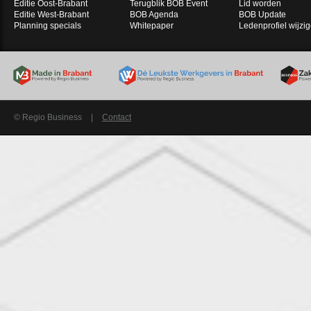
Editie Oost-Brabant
Terugblik BOB Event
Lid worden
Editie West-Brabant
BOB Agenda
BOB Update
Planning specials
Whitepaper
Ledenprofiel wijzi
© Regio Business
|
Contact