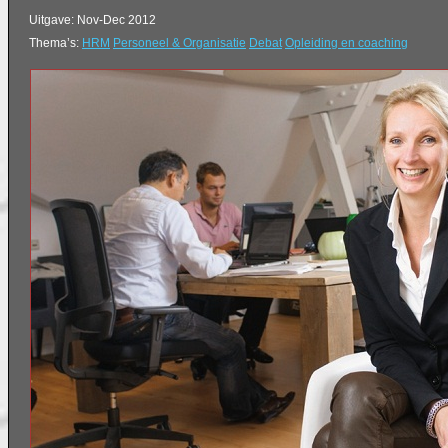
Uitgave: Nov-Dec 2012
Thema’s:
HRM
Personeel & Organisatie
Debat
Opleiding en coaching