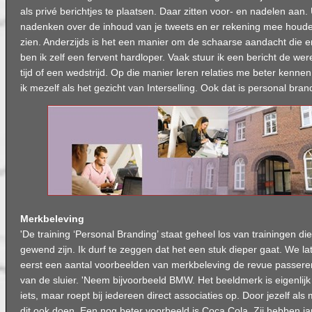
als privé berichtjes te plaatsen. Daar zitten voor- en nadelen aan. 
nadenken over de inhoud van je tweets en er rekening mee houde
zien. Anderzijds is het een manier om de schaarse aandacht die er 
ben ik zelf een fervent hardloper. Vaak stuur ik een bericht de we
tijd of een wedstrijd. Op die manier leren relaties me beter kenne
ik mezelf als het gezicht van Interselling. Ook dat is personal brand
Merkbeleving
'De training ‘Personal Branding’ staat geheel los van trainingen d
gewend zijn. Ik durf te zeggen dat het een stuk dieper gaat. We lat
eerst een aantal voorbeelden van merkbeleving de revue passeren',
van de sluier. 'Neem bijvoorbeeld BMW. Het beeldmerk is eigenlij
iets, maar roept bij iedereen direct associaties op. Door jezelf als
dit ook doen. Een nog beter voorbeeld is Coca Cola. Zij hebben 