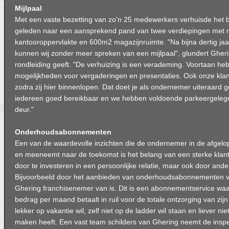
Mijlpaal
Met een vaste bezetting van zo'n 25 medewerkers verhuisde het 
geleden naar een aansprekend pand van twee verdiepingen met m
kantooroppervlakte en 600m2 magazijnruimte. "Na bijna dertig jaa
kunnen wij zonder meer spreken van een mijlpaal", glundert Ghering
rondleiding geeft. "De verhuizing is een verademing. Voortaan h
mogelijkheden voor vergaderingen en presentaties. Ook onze kla
zodra zij hier binnenlopen. Dat doet je als ondernemer uiteraard 
iedereen goed bereikbaar en we hebben voldoende parkeergelege
deur."
Onderhoudsabonnementen
Een van de waardevolle inzichten die de ondernemer in de afgel
en meeneemt naar de toekomst is het belang van een sterke klant
door te investeren in een persoonlijke relatie, maar ook door ander
Bijvoorbeeld door het aanbieden van onderhoudsabonnementen 
Ghering franchisenemer van is. Dit is een abonnementservice waar
bedrag per maand betaalt in ruil voor de totale ontzorging van zij
lekker op vakantie wil, zelf niet op de ladder wil staan en liever n
maken heeft. Een vast team schilders van Ghering neemt de insp