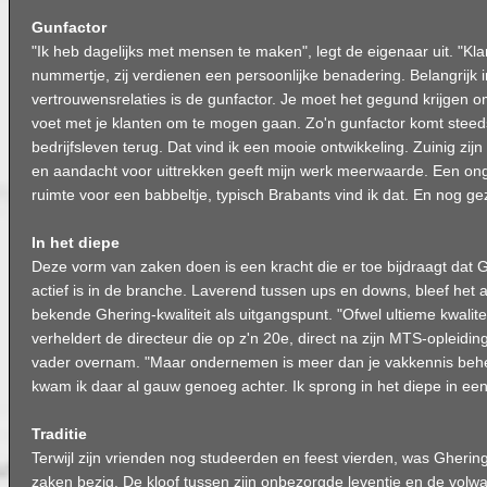
Gunfactor
"Ik heb dagelijks met mensen te maken", legt de eigenaar uit. "Kla
nummertje, zij verdienen een persoonlijke benadering. Belangrijk 
vertrouwensrelaties is de gunfactor. Je moet het gegund krijgen o
voet met je klanten om te mogen gaan. Zo'n gunfactor komt steed
bedrijfsleven terug. Dat vind ik een mooie ontwikkeling. Zuinig zijn 
en aandacht voor uittrekken geeft mijn werk meerwaarde. Een 
ruimte voor een babbeltje, typisch Brabants vind ik dat. En nog gez
In het diepe
Deze vorm van zaken doen is een kracht die er toe bijdraagt dat G
actief is in de branche. Laverend tussen ups en downs, bleef het a
bekende Ghering-kwaliteit als uitgangspunt. "Ofwel ultieme kwalite
verheldert de directeur die op z'n 20e, direct na zijn MTS-opleiding,
vader overnam. "Maar ondernemen is meer dan je vakkennis behe
kwam ik daar al gauw genoeg achter. Ik sprong in het diepe in een
Traditie
Terwijl zijn vrienden nog studeerden en feest vierden, was Gherin
zaken bezig. De kloof tussen zijn onbezorgde leventje en de volw