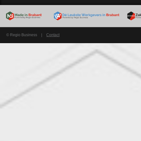
© Regio Business
|
Contact