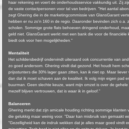
haar rekening en voert de onderhoudsservice vakkundig uit. Zij zi
de vaste contactpersonen voor tal van bedrijven. "Het aantal abonn
zegt Ghering die in de marketingcommissie van GlansGarant verte
hebben er nu zo'n 160 in de regio. Daaronder bevinden zich o.a. z
scholen. Sommige grote flats behoeven dringend onderhoud, maa
geld niet. GlansGarant werkt met een bank die voor de financiële 
biedt ook voor hen mogelijkheden."
Mentaliteit
Het schildersbedrijf ondervindt uiteraard ook concurrentie van an
zo goed andersom. Ghering vindt dat gezond. Het houdt hem sche
prijsstunters die 30% lager gaan zitten, kan ik niet op. Maar lieve
dan dat ik moet schaven aan de kwaliteit. Ik volg mijn eigen pad en 
buurman. Geen slechte keuze, want mijn omzet is over de gehele l
mezelf blijven vertrouwen, dat is waar ik in geloof."
Balanceren
Ghering merkt dat zijn amicale houding richting sommige klanten v
die gelukkig maar weinig voor. "Daar kan misbruik van gemaakt wo
"Gezelligheid kan de indruk wekken dat je alles maar goed vindt e