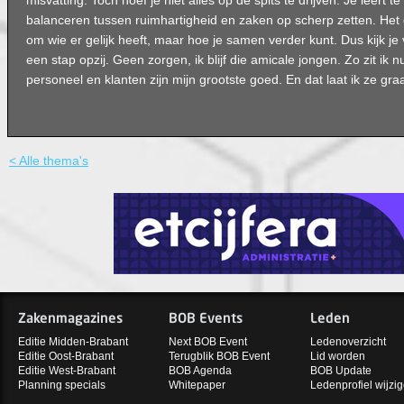
misvatting. Toch hoef je niet alles op de spits te drijven. Je leert 
balanceren tussen ruimhartigheid en zaken op scherp zetten. Het ga
om wie er gelijk heeft, maar hoe je samen verder kunt. Dus kijk je
een stap opzij. Geen zorgen, ik blijf die amicale jongen. Zo zit ik 
personeel en klanten zijn mijn grootste goed. En dat laat ik ze gr
< Alle thema's
Zakenmagazines
BOB Events
Leden
Editie Midden-Brabant
Next BOB Event
Ledenoverzicht
Editie Oost-Brabant
Terugblik BOB Event
Lid worden
Editie West-Brabant
BOB Agenda
BOB Update
Planning specials
Whitepaper
Ledenprofiel wijzi