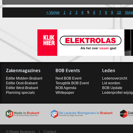
< Vorige
1
2
3
4
5
6
7
8
9
10
Volg
Zakenmagazines
BOB Events
Leden
Editie Midden-Brabant
Next BOB Event
Ledenoverzicht
Editie Oost-Brabant
Terugblik BOB Event
Lid worden
Editie West-Brabant
BOB Agenda
BOB Update
Planning specials
Whitepaper
Ledenprofiel wijzi
© Regio Business
|
Contact