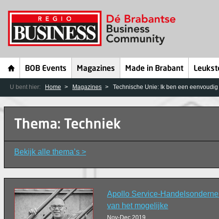
BOB Events
Magazines
Made in Brabant
Leukst
U bent hier:
Home
Magazines
Technische Unie: Ik ben een eenvoudi
Thema: Techniek
Bekijk alle thema’s >
Apollo Service-Handelsondernem
van het mogelijke
Nov-Dec 2019