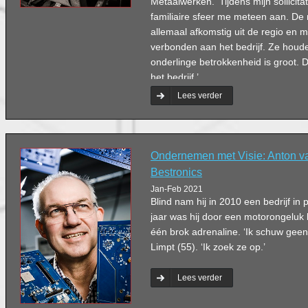
Metaalwerken. ‘Tijdens mijn sollicit
familiaire sfeer me meteen aan. De
allemaal afkomstig uit de regio en m
verbonden aan het bedrijf. Ze houd
onderlinge betrokkenheid is groot
het bedrijf.’
Lees verder
Ondernemen met Visie: Anton v
Bestronics
Jan-Feb 2021
Blind nam hij in 2010 een bedrijf in 
jaar was hij door een motorongeluk b
één brok adrenaline. ‘Ik schuw geen 
Limpt (55). ‘Ik zoek ze op.’
Lees verder