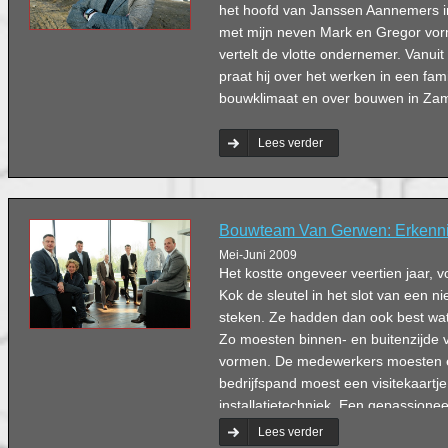
het hoofd van Janssen Aannemers i
met mijn neven Mark en Gregor vor
vertelt de vlotte ondernemer. Vanuit
praat hij over het werken in een fami
bouwklimaat en over bouwen in Zam
Lees verder
Bouwteam Van Gerwen: Erkennin
Mei-Juni 2009
Het kostte ongeveer veertien jaar, v
Kok de sleutel in het slot van een 
steken. Ze hadden dan ook best wat
Zo moesten binnen- en buitenzijde 
vormen. De medewerkers moesten er
bedrijfspand moest een visitekaartj
installatietechniek. Een gepassion
wensen stuk voor stuk in.
Lees verder