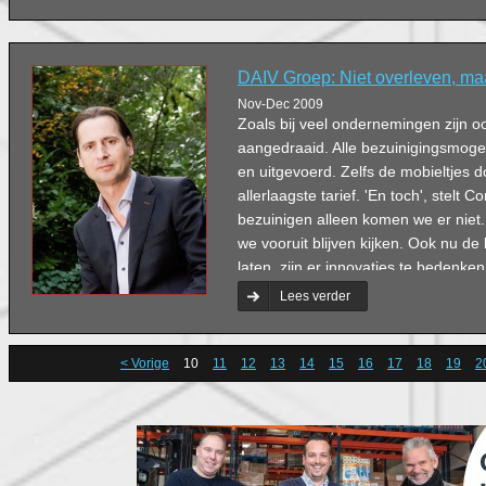
DAIV Groep: Niet overleven, ma
Nov-Dec 2009
Zoals bij veel ondernemingen zijn o
aangedraaid. Alle bezuinigingsmogel
en uitgevoerd. Zelfs de mobieltjes 
allerlaagste tarief. 'En toch', stelt 
bezuinigen alleen komen we er nie
we vooruit blijven kijken. Ook nu de
laten, zijn er innovaties te bedenk
stevige impuls kunnen geven.'
Lees verder
< Vorige
10
11
12
13
14
15
16
17
18
19
2