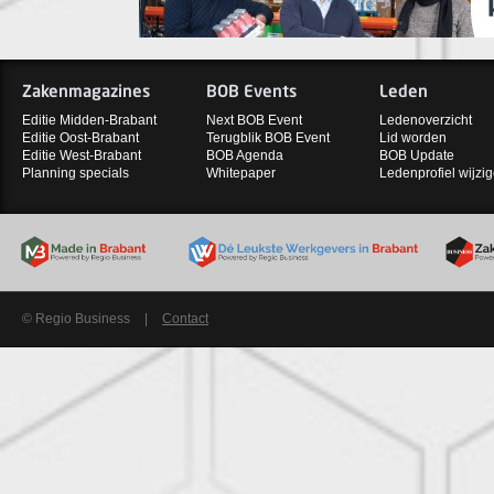
Zakenmagazines
BOB Events
Leden
Editie Midden-Brabant
Next BOB Event
Ledenoverzicht
Editie Oost-Brabant
Terugblik BOB Event
Lid worden
Editie West-Brabant
BOB Agenda
BOB Update
Planning specials
Whitepaper
Ledenprofiel wijzi
© Regio Business
|
Contact