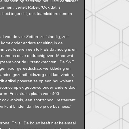
 de mensen op zaterdag het juiste certiﬁcaat
nnen’, vertelt Robèr. ‘Ook dat is
lheid ingericht, ook teamleiders nemen
 van de vier Zetten: zelfstandig, zelf-
komt onder andere tot uiting in de
in ver, leveren een tolk als dat nodig is en
 namens onze opdrachtgever.’ Maar wat
orgzaam voor de uitzendkrachten. ‘De SNF
rgen voor gereedschap, werkkleding en
rlandse gezondheidszorg niet kan vinden,
dit artikel poseren ze op een bouwplaats.
n wooncomplex gebouwd onder andere door
ren. Er is straks plaats voor 400
ook winkels, een sportschool, restaurant
n kunt binden dan heb je de business.’
rona. Thijs: ‘De bouw heeft niet helemaal