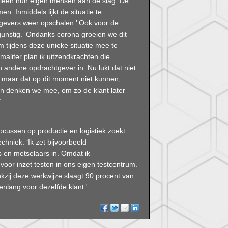
 alleen hun eigen mensen aan de slag. De
. Inmiddels lijkt de situatie te
gevers weer opschalen.’ Ook voor de
k gunstig. ‘Ondanks corona groeien we dit
m tijdens deze unieke situatie mee te
maliter plan ik uitzendkrachten die
 andere opdrachtgever in. Nu lukt dat niet
n, maar dat op dit moment niet kunnen,
len denken we mee, om zo de klant later
’
cussen op productie en logistiek zoekt
chniek. ‘Ik zet bijvoorbeeld
s en metselaars in. Omdat ik
voor inzet testen in ons eigen testcentrum.
kzij deze werkwijze slaagt 90 procent van
nlang voor dezelfde klant.'