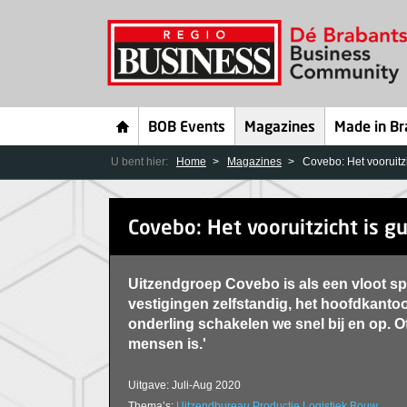
BOB Events
Magazines
Made in Br
U bent hier:
Home
Magazines
Covebo: Het vooruitzi
Covebo: Het vooruitzicht is g
Uitzendgroep Covebo is als een vloot s
vestigingen zelfstandig, het hoofdkantoo
onderling schakelen we snel bij en op. Of
mensen is.'
Uitgave: Juli-Aug 2020
Thema’s:
Uitzendbureau
Productie
Logistiek
Bouw