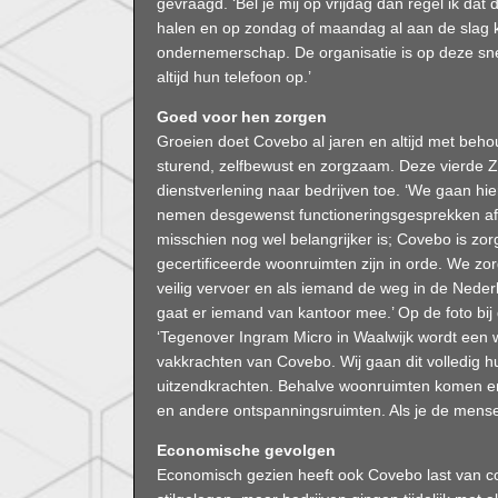
gevraagd. ‘Bel je mij op vrijdag dan regel ik dat
halen en op zondag of maandag al aan de slag ku
ondernemerschap. De organisatie is op deze sne
altijd hun telefoon op.’
Goed voor hen zorgen
Groeien doet Covebo al jaren en altijd met behoud
sturend, zelfbewust en zorgzaam. Deze vierde Z 
dienstverlening naar bedrijven toe. ‘We gaan hier
nemen desgewenst functioneringsgesprekken af
misschien nog wel belangrijker is; Covebo is z
gecertiﬁceerde woonruimten zijn in orde. We zo
veilig vervoer en als iemand de weg in de Nede
gaat er iemand van kantoor mee.’ Op de foto bij 
‘Tegenover Ingram Micro in Waalwijk wordt ee
vakkrachten van Covebo. Wij gaan dit volledig hu
uitzendkrachten. Behalve woonruimten komen er 
en andere ontspanningsruimten. Als je de mense
Economische gevolgen
Economisch gezien heeft ook Covebo last van co