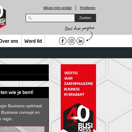
Wijzig mijn profiel
Profileren
Zoeken
Over ons
Word lid
ten wie je bent!
egio Business optimaal
D Business concept en
e regio.