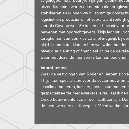
stilgelegen, maar bedrijven gingen tijdelijk met
uitzendkrachten waren de eersten die terugkwamen
stabiliseren en kunnen we bij sommige opdracht
logistiek en productie is het vooruitzicht redelij
jaar als Covebo wel.’ Ze kozen er bewust voor o
bewegen met opdrachtgevers. Thijs legt uit: ‘Nor
terugkomen van een klus zo snel mogelijk bij een
altijd. Ik merk dat klanten hen wel willen houde
ofwel qua planning of ﬁnancieel. In beide geval
weer met dezelfde mensen te kunnen bedienen.
Vooraf testen
Waar de vestigingen van Robèr en Jeroen zich fo
Thijs naar specialisten voor de sector bouw en te
installatiemonteurs, lassers, metal stud monteur
gespecialiseerde medewerkers lever, laat ik hen 
Op de bouw moeten ze direct inzetbaar zijn. Dan
de medewerkers die ik wegzet. Velen werken jare