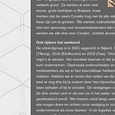
netwerk groot.’ Ze werken al voor veel
mooie, grote bedrijven in Brabant, maar
merken dat de naam Covebo nog niet bij alle rel
klaar zijn om te groeien. ‘We werken nadrukkelijk n
met een aanvraag voor bouwmedewerkers dan verw
werken we alle drie voor Covebo’, schetst Jeroe
Ook tijdens het weekend
De uitzendgroep is in 2001 opgericht in Nijkerk
(Tilburg), 2016 (Eindhoven) en 2018 (Oss). ‘Ons
regio’s te werken. Het voordeel daarvan is dat je
kunt ondernemen.’ Daarnaast onderscheiden ze zi
medewerkers als we er tien beschikbaar hebben
voldoen. Hebben we er zeven dan zetten we die 
best er nog drie bij te zoeken door hen bijvoorbee
laten behalen of bij te scholen.’ De vestigingen v
De drie voelen zich er als een vis in het water
gestimuleerd wordt. ‘We hoeven nooit langs vee
iets mogen doen en richten onze vestiging in zoa
ondernemend als onze klanten.’ In de logistiek 