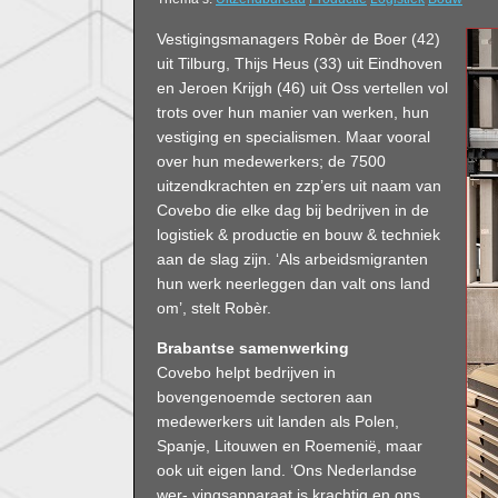
Vestigingsmanagers Robèr de Boer (42)
uit Tilburg, Thijs Heus (33) uit Eindhoven
en Jeroen Krijgh (46) uit Oss vertellen vol
trots over hun manier van werken, hun
vestiging en specialismen. Maar vooral
over hun medewerkers; de 7500
uitzendkrachten en zzp’ers uit naam van
Covebo die elke dag bij bedrijven in de
logistiek & productie en bouw & techniek
aan de slag zijn. ‘Als arbeidsmigranten
hun werk neerleggen dan valt ons land
om’, stelt Robèr.
Brabantse samenwerking
Covebo helpt bedrijven in
bovengenoemde sectoren aan
medewerkers uit landen als Polen,
Spanje, Litouwen en Roemenië, maar
ook uit eigen land. ‘Ons Nederlandse
wer- vingsapparaat is krachtig en ons