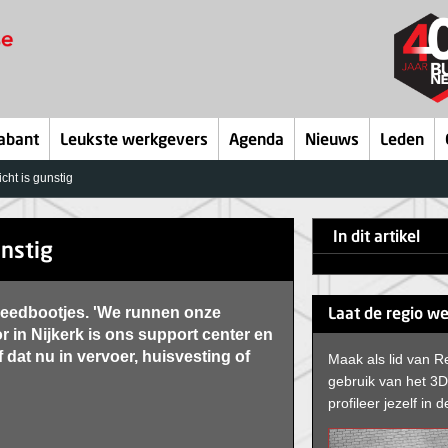
abant
Leukste werkgevers
Agenda
Nieuws
Leden
cht is gunstig
In dit artikel
unstig
peedbootjes. 'We runnen onze
Laat de regio we
r in Nijkerk is ons support center en
 dat nu in vervoer, huisvesting of
Maak als lid van R
gebruik van het 3
profileer jezelf in d