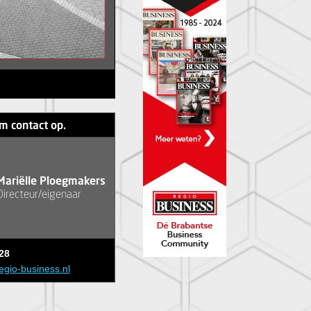
m contact op.
Mariëlle Ploegmakers
Directeur/eigenaar
28
egio-business.nl