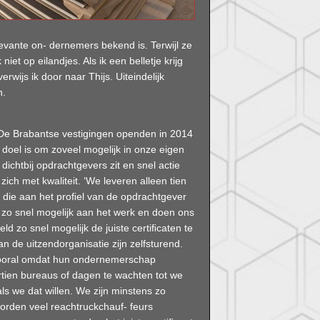
evante on- dernemers bekend is. Terwijl ze
iet op eilandjes. Als ik een belletje krijg
ijs ik door naar Thijs. Uiteindelijk
n.
. De Brabantse vestigingen openden in 2014
 doel is om zoveel mogelijk in onze eigen
 dichtbij opdrachtgevers zit en snel actie
ch met kwaliteit. ‘We leveren alleen tien
 die aan het proﬁel van de opdrachtgever
zo snel mogelijk aan het werk en doen ons
ld zo snel mogelijk de juiste certiﬁcaten te
an de uitzendorganisatie zijn zelfsturend.
, vooral omdat hun ondernemerschap
rtien bureaus of dagen te wachten tot we
ls we dat willen. We zijn minstens zo
worden veel reachtruckchauf- feurs