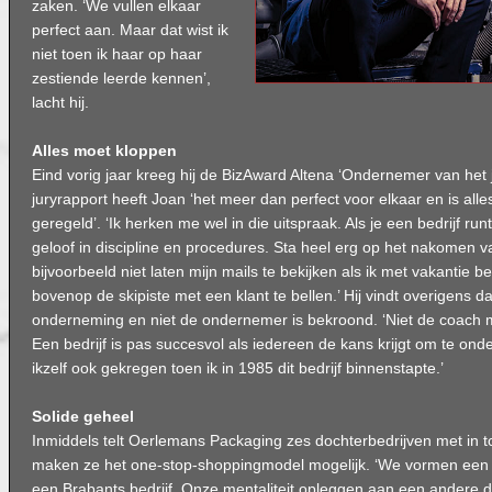
zaken. ‘We vullen elkaar
perfect aan. Maar dat wist ik
niet toen ik haar op haar
zestiende leerde kennen’,
lacht hij.
Alles moet kloppen
Eind vorig jaar kreeg hij de BizAward Altena ‘Ondernemer van het 
juryrapport heeft Joan ‘het meer dan perfect voor elkaar en is alles
geregeld’. ‘Ik herken me wel in die uitspraak. Als je een bedrijf run
geloof in discipline en procedures. Sta heel erg op het nakomen v
bijvoorbeeld niet laten mijn mails te bekijken als ik met vakantie b
bovenop de skipiste met een klant te bellen.’ Hij vindt overigens 
onderneming en niet de ondernemer is bekroond. ‘Niet de coach 
Een bedrijf is pas succesvol als iedereen de kans krijgt om te o
ikzelf ook gekregen toen ik in 1985 dit bedrijf binnenstapte.’
Solide geheel
Inmiddels telt Oerlemans Packaging zes dochterbedrijven met in 
maken ze het one-stop-shoppingmodel mogelijk. ‘We vormen een s
een Brabants bedrijf. Onze mentaliteit opleggen aan een andere do