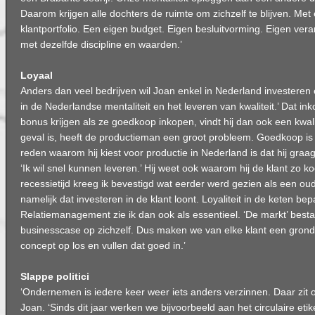
Daarom krijgen alle dochters de ruimte om zichzelf te blijven. Met
klantportfolio. Een eigen budget. Eigen besluitvorming. Eigen ver
met dezelfde discipline en waarden.’
Loyaal
Anders dan veel bedrijven wil Joan enkel in Nederland investeren 
in de Nederlandse mentaliteit en het leveren van kwaliteit.’ Dat i
bonus krijgen als ze goedkoop inkopen, vindt hij dan ook een kwali
geval is, heeft de productieman een groot probleem. Goedkoop is
reden waarom hij kiest voor productie in Nederland is dat hij graag d
‘Ik wil snel kunnen leveren.’ Hij weet ook waarom hij de klant zo koe
recessietijd kreeg ik bevestigd wat eerder werd gezien als een o
namelijk dat investeren in de klant loont. Loyaliteit in de keten bep
Relatiemanagement zie ik dan ook als essentieel. ‘De markt’ bestaat
businesscase op zichzelf. Dus maken we van elke klant een grondi
concept op los en vullen dat goed in.’
Slappe politici
‘Ondernemen is iedere keer weer iets anders verzinnen. Daar zit o
Joan. ‘Sinds dit jaar werken we bijvoorbeeld aan het circulaire etike