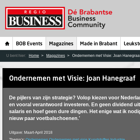
BOB Events
Magazines
Made in Brabant
Leukst
U bent hier:
Home
Magazines
Ondernemen met Visie: Joan Hanegraa
Ondernemen met Visie: Joan Hanegraaf
De pijlers van zijn strategie? Volop kiezen voor Nederl
en vooral verantwoord investeren. En geen dividend uit
salaris en hoef geen dure dingen. Het enige wat ik nodig
nieuw paar voetbalschoenen.’
Uitgave: Maart-April 2018
Thema’s:
Ondernemen
Ondernemen met visie
Kunststoffen
Industrie