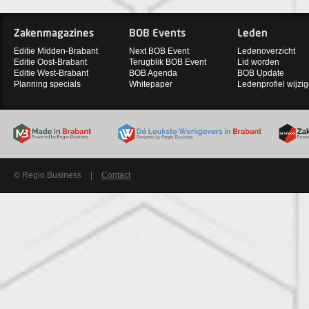
Zakenmagazines
BOB Events
Leden
Editie Midden-Brabant
Next BOB Event
Ledenoverzicht
Editie Oost-Brabant
Terugblik BOB Event
Lid worden
Editie West-Brabant
BOB Agenda
BOB Update
Planning specials
Whitepaper
Ledenprofiel wijzi
© Regio Business
|
Contact