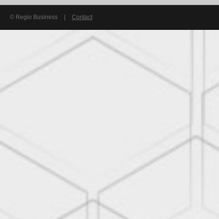
© Regio Business
|
Contact