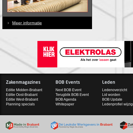
Meer informatie
Zakenmagazines
BOB Events
Leden
Editie Midden-Brabant
Next BOB Event
Ledenoverzicht
Editie Oost-Brabant
Terugblik BOB Event
Lid worden
Editie West-Brabant
BOB Agenda
BOB Update
Planning specials
Whitepaper
Ledenprofiel wijzi