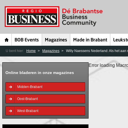
BOB Events
Magazines
Made in Brabant
Leukst
U bent hier:
Home
Magazines
Willy Naessens Nederland: Als het aan mi
Error loading Macro
Online bladeren in onze magazines
Midden-Brabant
Oost-Brabant
West-Brabant