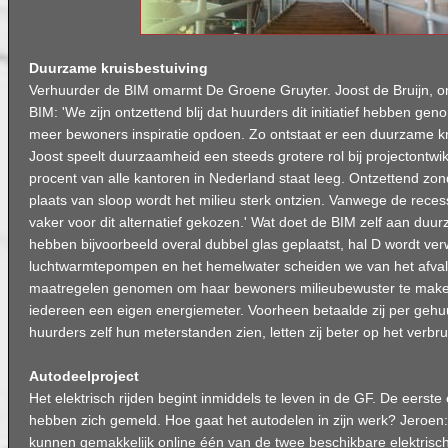
Duurzame kruisbestuiving
Verhuurder de BIM omarmt De Groene Gruyter. Joost de Bruijn, 
BIM: 'We zijn ontzettend blij dat huurders dit initiatief hebben ge
meer bewoners inspiratie opdoen. Zo ontstaat er een duurzame kr
Joost speelt duurzaamheid een steeds grotere rol bij projectontwik
procent van alle kantoren in Nederland staat leeg. Ontzettend zon
plaats van sloop wordt het milieu sterk ontzien. Vanwege de reces
vaker voor dit alternatief gekozen.' Wat doet de BIM zelf aan duu
hebben bijvoorbeeld overal dubbel glas geplaatst, hal D wordt 
luchtwarmtepompen en het hemelwater scheiden we van het afval
maatregelen genomen om haar bewoners milieubewuster te maken.
iedereen een eigen energiemeter. Voorheen betaalde zij per geh
huurders zelf hun meterstanden zien, letten zij beter op het verbrui
Autodeelproject
Het elektrisch rijden begint inmiddels te leven in de GF. De eerste
hebben zich gemeld. Hoe gaat het autodelen in zijn werk? Jeroen
kunnen gemakkelijk online één van de twee beschikbare elektrisc