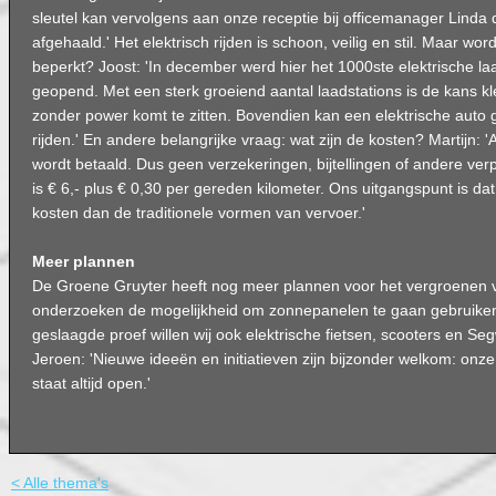
sleutel kan vervolgens aan onze receptie bij officemanager Linda
afgehaald.' Het elektrisch rijden is schoon, veilig en stil. Maar word
beperkt? Joost: 'In december werd hier het 1000ste elektrische l
geopend. Met een sterk groeiend aantal laadstations is de kans kl
zonder power komt te zitten. Bovendien kan een elektrische auto
rijden.' En andere belangrijke vraag: wat zijn de kosten? Martijn: '
wordt betaald. Dus geen verzekeringen, bijtellingen of andere verpl
is € 6,- plus € 0,30 per gereden kilometer. Ons uitgangspunt is da
kosten dan de traditionele vormen van vervoer.'
Meer plannen
De Groene Gruyter heeft nog meer plannen voor het vergroenen v
onderzoeken de mogelijkheid om zonnepanelen te gaan gebruiken
geslaagde proef willen wij ook elektrische fietsen, scooters en Se
Jeroen: 'Nieuwe ideeën en initiatieven zijn bijzonder welkom: onz
staat altijd open.'
< Alle thema's