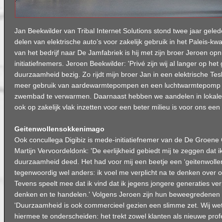
Jan Beekwilder van Tribal Internet Solutions stond twee jaar gele
delen van elektrische auto’s voor zakelijk gebruik in het Paleis-kwa
van het bedrijf naar De Jamfabriek is hij met zijn broer Jeroen o
initiatiefnemers. Jeroen Beekwilder: 'Privé zijn wij al langer op he
duurzaamheid bezig. Zo rijdt mijn broer Jan in een elektrische Tes
meer gebruik van aardewarmtepompen en een luchtwarmtepomp 
zwembad te verwarmen. Daarnaast hebben we aandelen in lokale 
ook op zakelijk vlak inzetten voor een beter milieu is voor ons een 
Geitenwollensokkenimago
Ook concullega Digibiz is mede-initiatiefnemer van de De Groene G
Martijn Vervoordeldonk: 'De eerlijkheid gebiedt mij te zeggen dat 
duurzaamheid deed. Het had voor mij een beetje een ‘geitenwolle
tegenwoordig wel anders: ik voel me verplicht na te denken over o
Tevens speelt mee dat ik vind dat ik jegens jongere generaties ver
denken en te handelen.' Volgens Jeroen zijn hun beweegredenen ni
'Duurzaamheid is ook commercieel gezien een slimme zet. Wij wete
hiermee te onderscheiden: het trekt zowel klanten als nieuwe profe