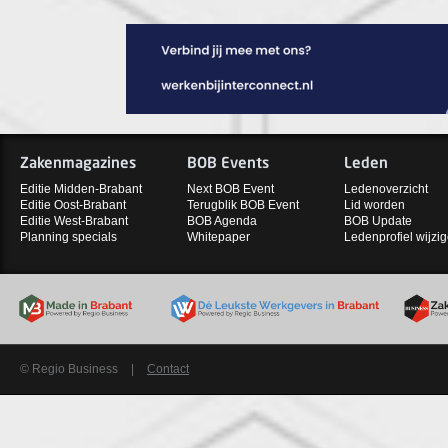
Zakenmagazines
BOB Events
Leden
Editie Midden-Brabant
Next BOB Event
Ledenoverzicht
Editie Oost-Brabant
Terugblik BOB Event
Lid worden
Editie West-Brabant
BOB Agenda
BOB Update
Planning specials
Whitepaper
Ledenprofiel wijzi
© Regio Business
|
Contact