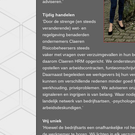
adviseren.’
Tijdig handelen
‘Door de strenge (en steeds
veranderende) wet- en
regelgeving benaderden
ondernemers Claeren
Risicobeheersers steeds
vaker met vragen over verzuimgevallen in hun bedr
daarom Claeren HRM opgericht. We ondersteun
opstellen van arbeidscontracten, funtieomschrij
Daarnaast begeleiden we werkgevers bij hun 
kunnen om verschillende redenen minder goed fu
werkhouding, privéproblemen. We adviseren onze 
signaleren en ingrijpen is van belang. Waar nodi
landelijk netwerk van bedrijfsartsen, -psycholog
arbeidsdeskundigen.’
Vrij uniek
‘Hoewel de bedrijfsarts een onafhankelijke rol hee
de werknemer te horen. Wij lichten in elk verzu