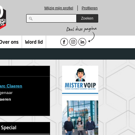
Wijzig mijn profiel
Profileren
Zoeken
Over ons
Word lid
rc Claeren
genaar
aeren
 Special