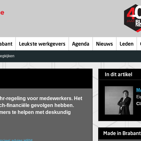
abant
Leukste werkgevers
Agenda
Nieuws
Leden
egkijken
In dit artikel
Ma
Ei
n hr-regeling voor medewerkers. Het
Cl
sch-financiële gevolgen hebben.
mers te helpen met deskundig
Made in Brabant
ncieel advies
HRM