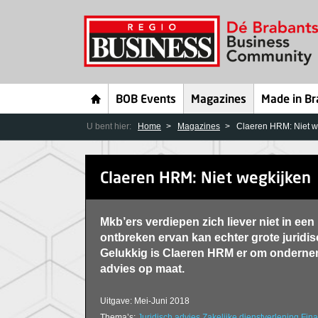
BOB Events
Magazines
Made in Br
U bent hier:
Home
Magazines
Claeren HRM: Niet w
Claeren HRM: Niet wegkijken
Mkb’ers verdiepen zich liever niet in ee
ontbreken ervan kan echter grote juridi
Gelukkig is Claeren HRM er om onderne
advies op maat.
Uitgave: Mei-Juni 2018
Thema’s:
Juridisch advies
Zakelijke dienstverlening
Fina