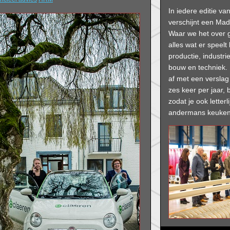
In iedere editie v
verschijnt een Mad
Waar we het over
alles wat er speelt
productie, industrie
bouw en techniek. 
af met een versla
zes keer per jaar, b
zodat je ook letterli
andermans keuken