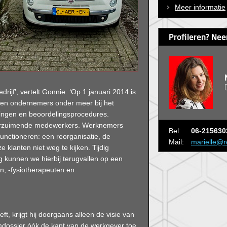
Meer informatie
Profileren? Nee
ijf’, vertelt Gonnie. ‘Op 1 januari 2014 is
en ondernemers onder meer bij het
vingen en beoordelingsprocedures.
verzuimende medewerkers. Werknemers
Bel:
06-215630
nctioneren: een reorganisatie, de
Mail:
marielle@r
klanten niet weg te kijken. Tijdig
g kunnen we hierbij terugvallen op een
en, -fysiotherapeuten en
ft, krijgt hij doorgaans alleen de visie van
imdossier óók de kant van de werkgever toe.