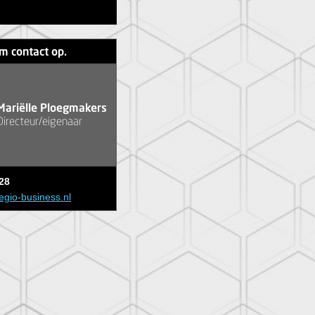
m contact op.
Mariëlle Ploegmakers
Directeur/eigenaar
28
egio-business.nl