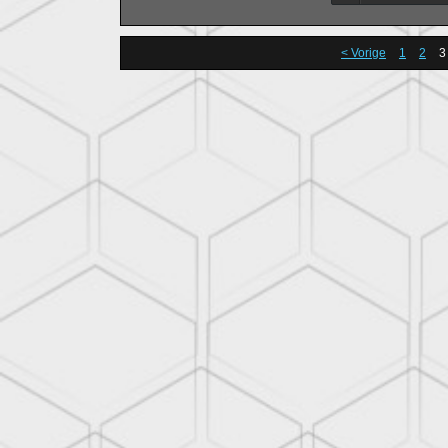
virusontkenners.
< Vorige
1
2
3