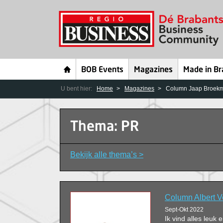
BOB Events
Magazines
Made in Br
U bent hier:
Home
Magazines
Column Jaap Broek
Thema: PR
Bekijk alle thema’s >
Column Albert V
Sept-Okt 2022
Ik vind alles leuk