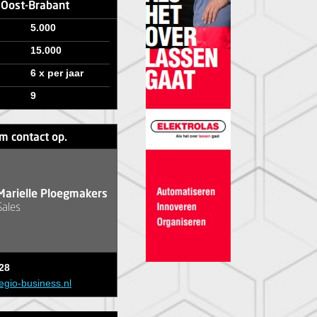
e Oost-Brabant
5.000
15.000
6 x per jaar
9
m contact op.
Marielle Ploegmakers
Sales
28
egio-business.nl