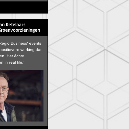
an Ketelaars
Groenvoorzieningen
Regio Business' events
 positievere werking dan
even. Het échte
 in real life.’