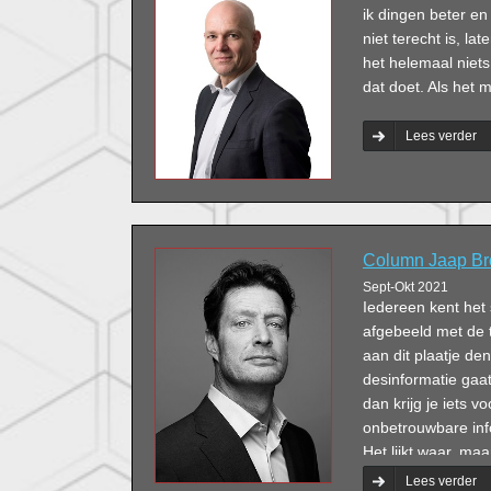
ik dingen beter en
niet terecht is, la
het helemaal niets 
dat doet. Als het 
Lees verder
Column Jaap Br
Sept-Okt 2021
Iedereen kent het 
afgebeeld met de t
aan dit plaatje de
desinformatie gaat
dan krijg je iets vo
onbetrouwbare info
Het lijkt waar, maa
groot in, heb ik 
Lees verder