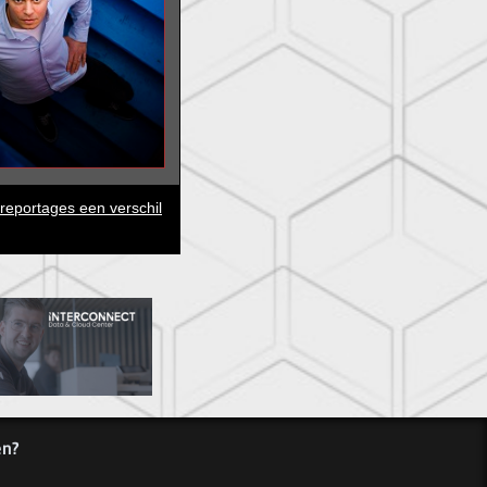
eportages een verschil
en?