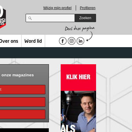
Wijzig mijn profiel
Profileren
Zoeken
Over ons
Word lid
n onze magazines
t