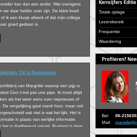
Kerncijfers Editi
 sneller kan dan een ander. Wat overigens
ten we daar helder over zijn. De klant boeit
Totale oplage
of ik een klusje afwerk of dat mijn collega
Lezersbereik
maar goed gedaan is.
Frequentie
Waardering
Profileren? Nee
oekman: Dit is Nepnieuws
schilderij van Margritte waarop een pijp is
ekst Ceci n’est pas une pipe. Ik moet altijd
nken als het weer eens over nepnieuws of
. De vergelijking gaat mank hoor, maar ook
orgeschoteld wat niet is wat het lijkt. Het is
Bel:
06-215630
rmatie in plaats van eerlijke informatie.
Mail:
marielle@r
r het is doelbewust onjuist. Rusland is daar
begrepen. Net als Trumpgezinde media en