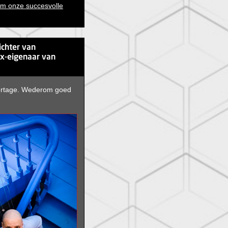
im onze succesvolle
ichter van
x-eigenaar van
ortage. Wederom goed