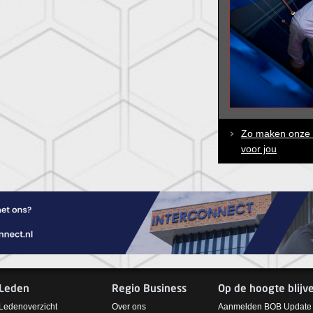
Zo maken onze r
voor jou
Leden
Regio Business
Op de hoogte blijv
Ledenoverzicht
Over ons
Aanmelden BOB Update