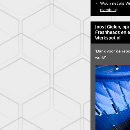
Woon net als W
events bij
Joost Gielen, opr
Freshheads en e
Werkspot.nl
'Dank voor de rep
werk!'