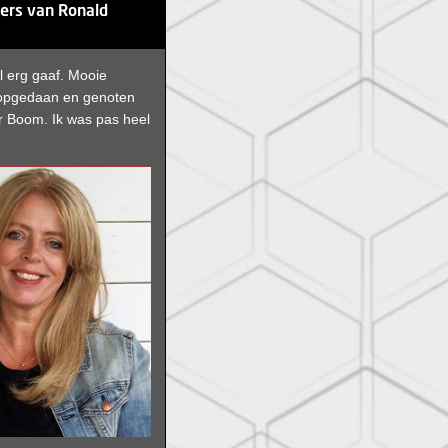
ters van Ronald
l erg gaaf. Mooie
 opgedaan en genoten
r Boom. Ik was pas heel