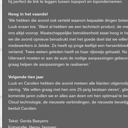
hij perfect de link te leggen tussen topsport en topondernemen.
Hoog in het vaandel
‘We hebben die avond ook verteld waarom bepaalde dingen belangri
Luuk eraan toe. ’Want al hebben we een technisch product, de mens
ons altijd voorop. Maatschappelijke betrokkenheid staat hoog in 
we die avond opnieuw benadrukt met het goede doel dat we wille
medewerkers is Jelske. Ze heeft op jonge leeftijd een hersenbloed
verlamd. Twee weken geleden heeft ze haar rijbewijs gehaald. Nu 
Uiteraard moeten er aan de auto de nodige aanpassingen gebeuren
graag helpen de aanpassingen te realiseren.’
Volgende tien jaar
Luuk en Carolien hebben die avond meteen alle klanten uitgenod
viering. ‘We willen graag met hen ons 25-jarig bestaan vieren’, gl
komende jaren zullen we er alles aan doen om hen optimaal te b
Cloud technologie, de nieuwste verbindingen, de nieuwste beveilig
besluit Carolien.
Tekst: Gerda Baeyens
Fotografie: Henry Janssen