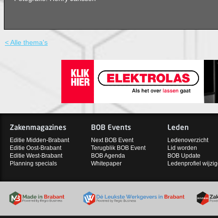
< Alle thema's
Zakenmagazines
BOB Events
Leden
Editie Midden-Brabant
Next BOB Event
Ledenoverzicht
Editie Oost-Brabant
Terugblik BOB Event
Lid worden
Editie West-Brabant
BOB Agenda
BOB Update
Planning specials
Whitepaper
Ledenprofiel wijzi