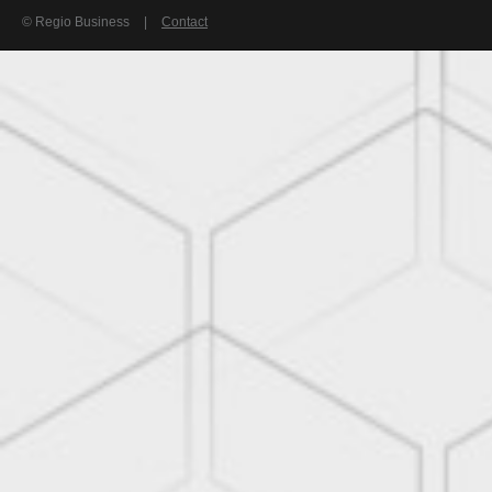
© Regio Business
|
Contact