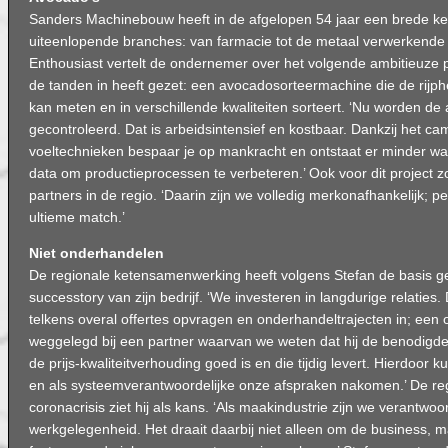
Sanders Machinebouw heeft in de afgelopen 54 jaar een brede ke
uiteenlopende branches: van farmacie tot de metaal verwerkende 
Enthousiast vertelt de ondernemer over het volgende ambitieuze pro
de tanden in heeft gezet: een avocadosorteermachine die de rijph
kan meten en in verschillende kwaliteiten sorteert. ‘Nu worden d
gecontroleerd. Dat is arbeidsintensief en kostbaar. Dankzij het 
voeltechnieken bespaar je op mankracht en ontstaat er minder wa
data om productieprocessen te verbeteren.’ Ook voor dit project zo
partners in de regio. ‘Daarin zijn we volledig merkonafhankelijk; p
ultieme match.’
Niet onderhandelen
De regionale ketensamenwerking heeft volgens Stefan de basis g
successtory van zijn bedrijf. ‘We investeren in langdurige relatie
telkens overal offertes opvragen en onderhandeltrajecten in; een 
weggelegd bij een partner waarvan we weten dat hij de benodigde e
de prijs-kwaliteitverhouding goed is en die tijdig levert. Hierdoor 
en als systeemverantwoordelijke onze afspraken nakomen.’ De reg
coronacrisis ziet hij als kans. ‘Als maakindustrie zijn we verantwoo
werkgelegenheid. Het draait daarbij niet alleen om de business, 