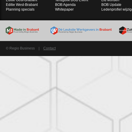
Editie Oost-Brabant
Terugblik BOB Event
Lid worden
Editie West-Brabant
BOB Agenda
BOB Update
Planning specials
Whitepaper
Ledenprofiel wijzi
© Regio Business
|
Contact