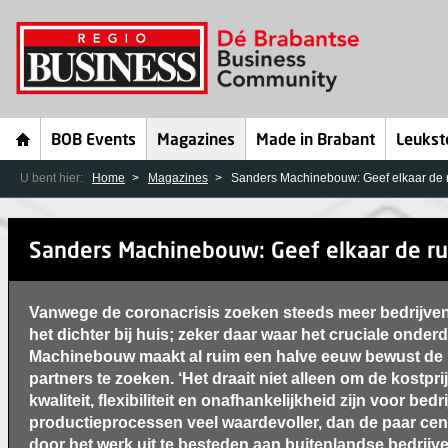
BOB Events
Magazines
Made in Brabant
Leukst
U bent hier:
Home
Magazines
Sanders Machinebouw: Geef elkaar de 
Sanders Machinebouw: Geef elkaar de r
Vanwege de coronacrisis zoeken steeds meer bedrijven
het dichter bij huis; zeker daar waar het cruciale onder
Machinebouw maakt al ruim een halve eeuw bewust de 
partners te zoeken. ‘Het draait niet alleen om de kostpr
kwaliteit, flexibiliteit en onafhankelijkheid zijn voor bedri
productieprocessen veel waardevoller, dan de paar cent
door het werk uit te besteden aan buitenlandse bedrijve