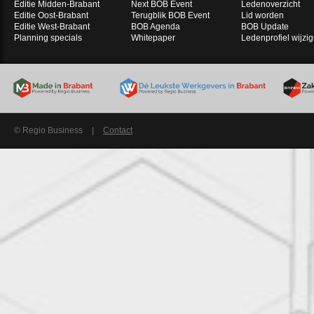
Editie Midden-Brabant
Next BOB Event
Ledenoverzicht
Editie Oost-Brabant
Terugblik BOB Event
Lid worden
Editie West-Brabant
BOB Agenda
BOB Update
Planning specials
Whitepaper
Ledenprofiel wijzi
© Regio Business
|
Contact