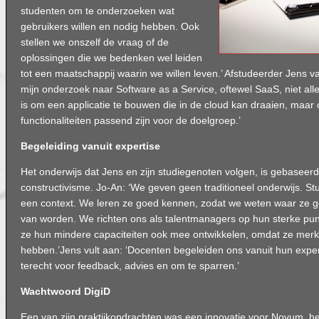
studenten om te onderzoeken wat
gebruikers willen en nodig hebben. Ook
stellen we onszelf de vraag of de
oplossingen die we bedenken wel leiden
tot een maatschappij waarin we willen leven.’ Afstudeerder Jens van
mijn onderzoek naar Software as a Service, oftewel SaaS, niet all
is om een applicatie te bouwen die in de cloud kan draaien, maar
functionaliteiten passend zijn voor de doelgroep.’
Begeleiding vanuit expertise
Het onderwijs dat Jens en zijn studiegenoten volgen, is gebaseerd
constructivisme. Jo-An: ‘We geven geen traditioneel onderwijs. St
een context. We leren ze goed kennen, zodat we weten waar ze goe
van worden. We richten ons als talentmanagers op hun sterke punt
ze hun mindere capaciteiten ook mee ontwikkelen, omdat ze merk
hebben.’Jens vult aan: ‘Docenten begeleiden ons vanuit hun expert
terecht voor feedback, advies en om te sparren.’
Wachtwoord DigiD
Een van zijn praktijkopdrachten was een innovatie voor Novum, he