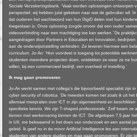
Sociale Verzekeringsbank. ‘Vaak worden oplossingen ontworpen v
perspectief, wij hebben juist gekeken naar wat de gebruiker wil. In 
dat ouderen het wachtwoord van hun DigiD delen met hun kinderen t
toegestaan is. Onze oplossing zorgde ervoor dat een ouder samen
videoverbinding naar een machtiging toe kan werken.’ De praktij
aangedragen door Partners in Education en Innovation, bedrijven d
aan de onderwijsinstelling verbinden. Ze leveren hiermee een bela
curriculum. Jo-An: ‘Hun voordeel is toegang tot potentiële werkn
studenten meerdere projecten doen, ontdekken ze waar ze na hun
willen, bij een commercieel bedrijf, een overheid of instelling.’
Ik mag gaan promoveren
Jo-An werkt samen met collega’s die bijvoorbeeld specialist zijn in
cyber security of robotica. ‘De meesten komen net zoals ik uit het
allemaal meepraten over ICT in zijn algemeenheid en beschikken
speciﬁeke kennis. We zijn T-shaped professionals.’ Zelf kwam ze a
binnen met werkervaring binnen de ICT. ‘De afgelopen 7,5 jaar he
in UX, me bekwaamd in het doen van onderzoek en een aantal j
geleid. Ik geef nu in de minor Artiﬁcial Intelligence les aan interna
studenten van andere studies en mag gaan promoveren. Er zijn bij