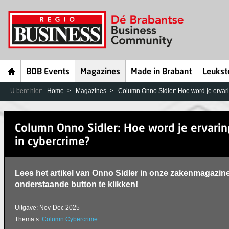
BOB Events
Magazines
Made in Brabant
Leukst
U bent hier:
Home
Magazines
Column Onno Sidler: Hoe word je ervar
Column Onno Sidler: Hoe word je ervari
in cybercrime?
Lees het artikel van Onno Sidler in onze zakenmagazin
onderstaande button te klikken!
Uitgave: Nov-Dec 2025
Thema’s:
Column
Cybercrime