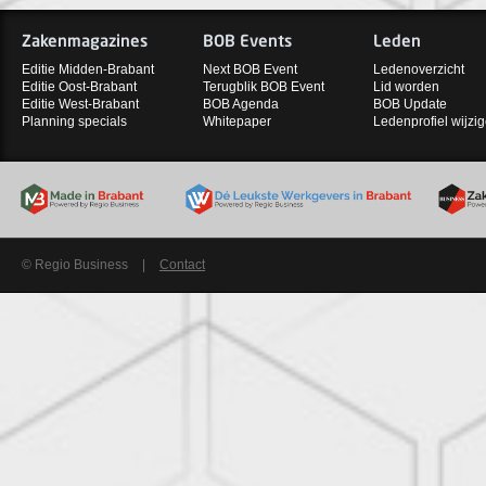
Zakenmagazines
BOB Events
Leden
Editie Midden-Brabant
Next BOB Event
Ledenoverzicht
Editie Oost-Brabant
Terugblik BOB Event
Lid worden
Editie West-Brabant
BOB Agenda
BOB Update
Planning specials
Whitepaper
Ledenprofiel wijzi
© Regio Business
|
Contact