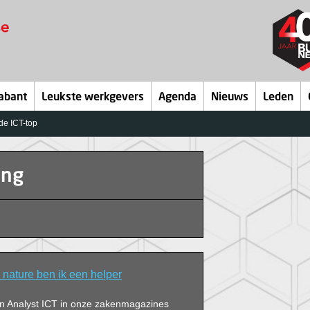
abant
Leukste werkgevers
Agenda
Nieuws
Leden
 de ICT-top
ing
 nature ben ik een helper
van Analyst ICT in onze zakenmagazines