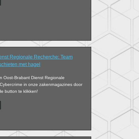
enst Regionale Recherche: Team
schieten met hagel
an Oost-Brabant Dienst Regionale
Cybercrime in onze zakenmagazines door
 button te klikken!