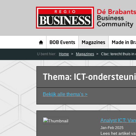
BOB Events
Magazines
Made in Br
U bent hier:
Home
Magazines
Ctac: terecht thuis in
Thema: ICT-ondersteun
Bekijk alle thema’s >
Analyst ICT: Van
Jan-Feb 2025
Lees het artikel 