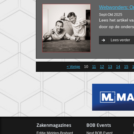
Webwonders: On
Sept-Okt 2025
Lees het artikel
door op de onderst
Lees verder
< Vorige
10
11
12
13
14
15
Zakenmagazines
BOB Events
Editie Midden-Brabant
Next BOB Event