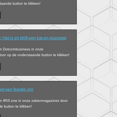
aande button te klikken!
Het is en blijft een kat-en-muisspel
van Dotcombusiness in onze
or op de onderstaande button te klikken!
et een feestje zijn
van IRIS one in onze zakenmagazines door
 button te klikken!