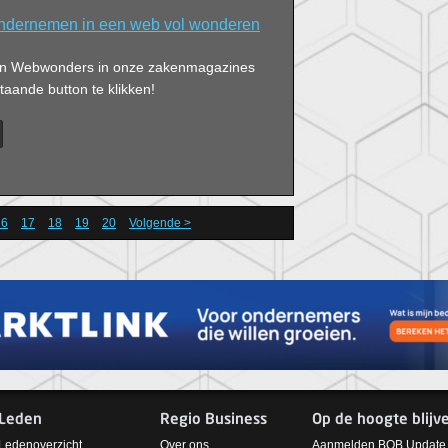
dernemen in een web vol wonderen
 van Webwonders in onze zakenmagazines
aande button te klikken!
16
17
18
19
20
Volgende >
Leden
Regio Business
Op de hoogte blijv
Ledenoverzicht
Over ons
Aanmelden BOB Update