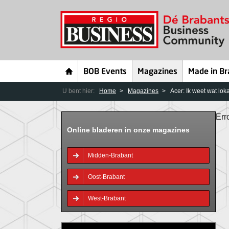
BOB Events
Magazines
Made in Br
U bent hier:
Home
Magazines
Acer: Ik weet wat loka
Err
Online bladeren in onze magazines
Midden-Brabant
Oost-Brabant
West-Brabant