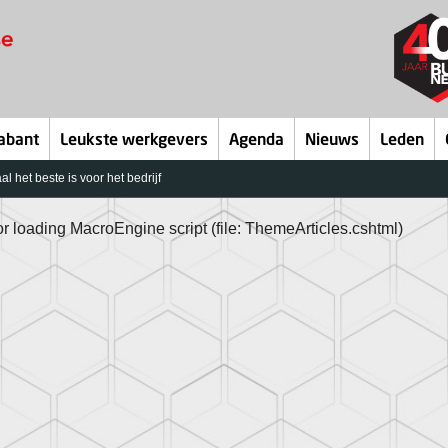
abant
Leukste werkgevers
Agenda
Nieuws
Leden
al het beste is voor het bedrijf
or loading MacroEngine script (file: ThemeArticles.cshtml)