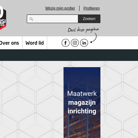
Wijzig mijn profiel
Profileren
Zoeken
Over ons
Word lid