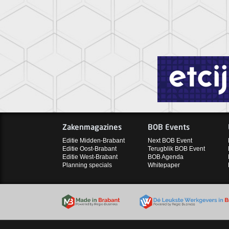
Zakenmagazines
BOB Events
Editie Midden-Brabant
Next BOB Event
Editie Oost-Brabant
Terugblik BOB Event
Editie West-Brabant
BOB Agenda
Planning specials
Whitepaper