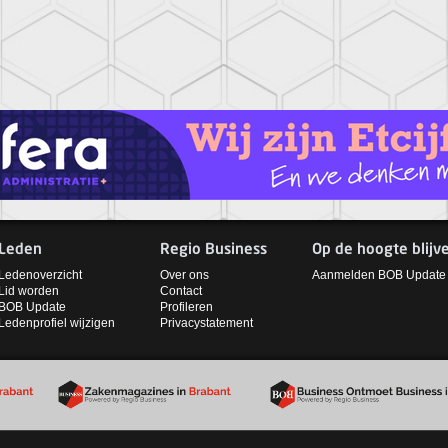
Leden
Regio Business
Op de hoogte blijv
Ledenoverzicht
Over ons
Aanmelden BOB Update
Lid worden
Contact
BOB Update
Profileren
Ledenprofiel wijzigen
Privacystatement