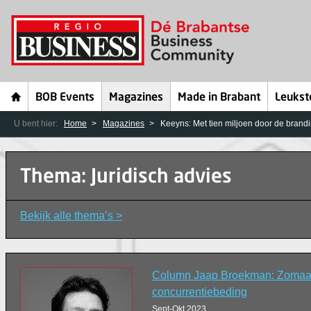
BOB Events
Magazines
Made in Brabant
Leukst
U bent hier:
Home
Magazines
Keeyns: Met tien miljoen door de brand
Thema: Juridisch advies
Bekijk alle thema’s >
Column Jaap Broekman: Zomaa
concurrentiebeding
Sept-Okt 2023