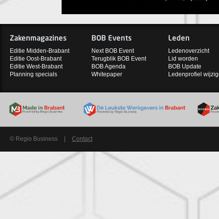
Zakenmagazines
BOB Events
Leden
Editie Midden-Brabant
Next BOB Event
Ledenoverzicht
Editie Oost-Brabant
Terugblik BOB Event
Lid worden
Editie West-Brabant
BOB Agenda
BOB Update
Planning specials
Whitepaper
Ledenprofiel wijzi
© Regio Business
|
Contact