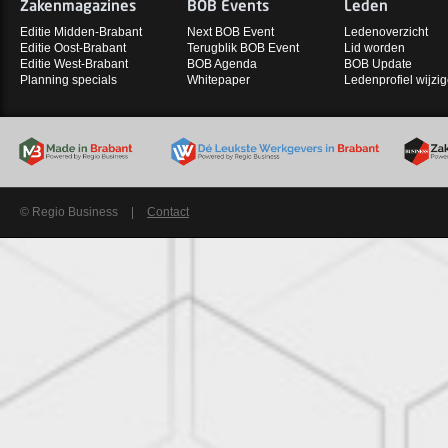
Zakenmagazines
BOB Events
Leden
Editie Midden-Brabant
Next BOB Event
Ledenoverzicht
Editie Oost-Brabant
Terugblik BOB Event
Lid worden
Editie West-Brabant
BOB Agenda
BOB Update
Planning specials
Whitepaper
Ledenprofiel wijzi
© Regio Business
|
Contact