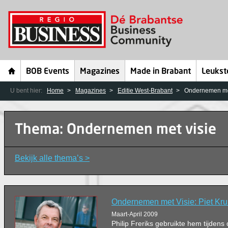
BOB Events
Magazines
Made in Brabant
Leukst
U bent hier:
Home
Magazines
Editie West-Brabant
Ondernemen me
Thema: Ondernemen met visie
Bekijk alle thema’s >
Ondernemen met Visie: Piet Krui
Maart-April 2009
Philip Freriks gebruikte hem tijdens