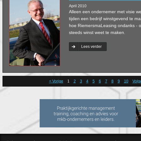
April 2010
Alleen een ondernemer met visie w
tijden een bedrijf winstgevend te ma
hoe RiemersmaLeasing ondanks - of 
steeds winst weet te maken.
Lees verder
< Vorige
1
2
3
4
5
6
7
8
9
10
Volg