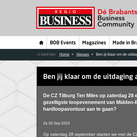
BOB Events
Magazines
Made in Br
U bent hier:
Home
Nieuws
Ben jij klaar om de uitd
Ben jij klaar om de uitdaging
De CZ Tilburg Ten Miles op zaterdag 28 
gezelligste loopevenement van Midden-Br
hardloopavontuur aan te gaan?
Za 28 Sep 2024
Op zaterdag 28 september starten we met de 