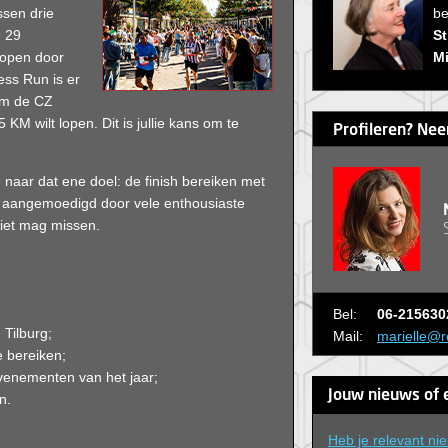
be
ssen drie
St
g 29
Mi
lopen door
ess Run is er
eam de CZ
M wilt lopen. Dit is jullie kans om te
Profileren? Nee
naar dat ene doel: de finish bereiken met
 aangemoedigd door vele enthousiaste
niet mag missen.
Bel:
06-215630
 Tilburg;
Mail:
marielle@r
e bereiken;
venementen van het jaar;
Jouw nieuws of 
n.
Heb je relevant ni