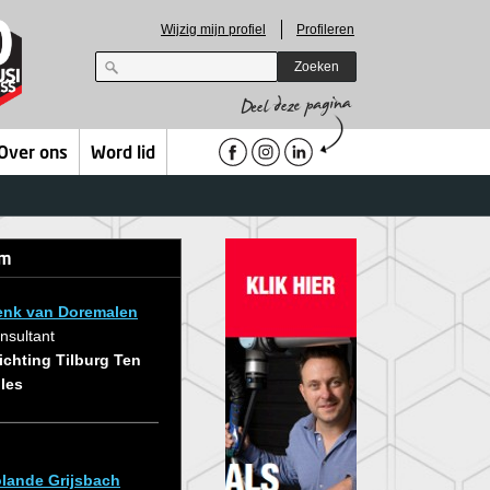
Wijzig mijn profiel
Profileren
Zoeken
Over ons
Word lid
em
enk van Doremalen
nsultant
ichting Tilburg Ten
les
lande Grijsbach