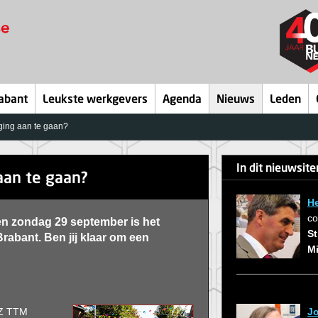
abant
Leukste werkgevers
Agenda
Nieuws
Leden
aging aan te gaan?
In dit nieuwsit
 aan te gaan?
H
co
en zondag 29 september is het
St
abant. Ben jij klaar om een
Mi
Jo
CZ TTM