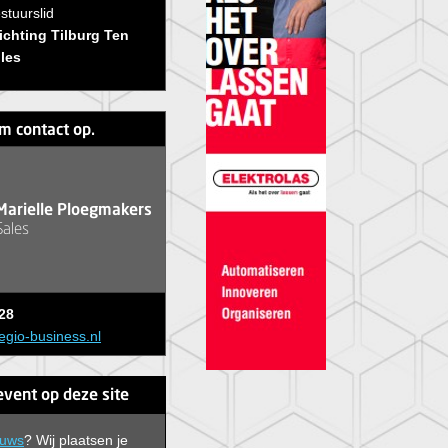
stuurslid
ichting Tilburg Ten
les
m contact op.
Marielle Ploegmakers
Sales
28
egio-business.nl
event op deze site
euws
? Wij plaatsen je