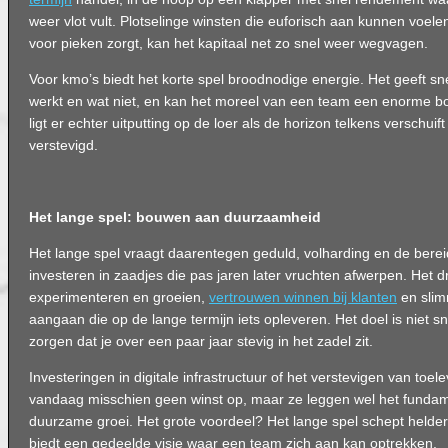
weer vlot vult. Plotselinge winsten die euforisch aan kunnen voelen,
voor pieken zorgt, kan het kapitaal net zo snel weer wegvagen.
Voor kmo’s biedt het korte spel broodnodige energie. Het geeft sn
werkt en wat niet, en kan het moreel van een team een enorme boo
ligt er echter uitputting op de loer als de horizon telkens verschuif
verstevigd.
Het lange spel: bouwen aan duurzaamheid
Het lange spel vraagt daarentegen geduld, volharding en de bere
investeren in zaadjes die pas jaren later vruchten afwerpen. Het d
experimenteren en groeien,
vertrouwen winnen bij klanten
en sli
aangaan die op de lange termijn iets opleveren. Het doel is niet s
zorgen dat je over een paar jaar stevig in het zadel zit.
Investeringen in digitale infrastructuur of het verstevigen van toe
vandaag misschien geen winst op, maar ze leggen wel het funda
duurzame groei. Het grote voordeel? Het lange spel schept helde
biedt een gedeelde visie waar een team zich aan kan optrekken.