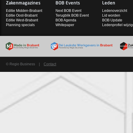
Zakenmagazines
BOB Events
Leden
Editie Midden-Brabant
Next BOB Event
Ledenoverzicht
Editie Oost-Brabant
Terugblik BOB Event
Lid worden
Editie West-Brabant
BOB Agenda
BOB Update
Planning specials
Whitepaper
Ledenprofiel wijzi
© Regio Business
|
Contact