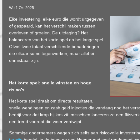
Wo 1 Okt 2025
Elke investering, elke euro die wordt uitgegeven
of gespaard, kan het verschil maken tussen
overleven of groeien. De uitdaging? Het
balanceren van het korte spel en het lange spel.
Ofwel twee totaal verschillende benaderingen
die elkaar soms tegenwerken, maar allebei
onmisbaar zijn.
Het korte spel: snelle winsten en hoge
risico’s
Het korte spel draait om directe resultaten,
snelle wendingen en cash geld injecties die vandaag nog het versc
bedrijf voor dat krap bij kas zit: misschien lanceren ze een flitsve
een trend voordat die weer verdwijnt.
Sommige ondernemers wagen zich zelfs aan risicovolle investeri
termijn
handel, in de hoop op een klapper met snel rendement waa