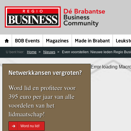
BOB Events
Magazines
Made in Brabant
Leukst
U bent hier:
Home
Nieuws
Even voorstellen: Nieuwe leden Regio Bus
Error loading Macro
Netwerkkansen vergroten?
Word lid en profiteer voor
395 euro per jaar van alle
voordelen van het
lidmaatschap!
Word nu lid!