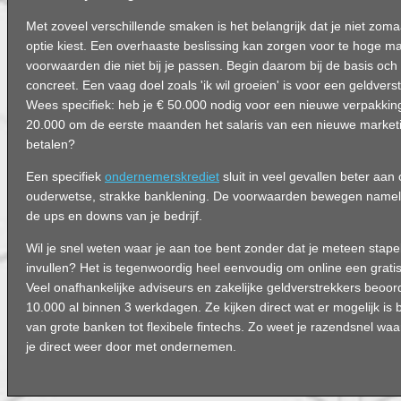
Met zoveel verschillende smaken is het belangrijk dat je niet zom
optie kiest. Een overhaaste beslissing kan zorgen voor te hoge m
voorwaarden die niet bij je passen. Begin daarom bij de basis oc
concreet. Een vaag doel zoals 'ik wil groeien' is voor een geldvers
Wees specifiek: heb je € 50.000 nodig voor een nieuwe verpakkin
20.000 om de eerste maanden het salaris van een nieuwe marke
betalen?
Een specifiek
ondernemerskrediet
sluit in veel gevallen beter aan 
ouderwetse, strakke banklening. De voorwaarden bewegen nameli
de ups en downs van je bedrijf.
Wil je snel weten waar je aan toe bent zonder dat je meteen stap
invullen? Het is tegenwoordig heel eenvoudig om online een gratis
Veel onafhankelijke adviseurs en zakelijke geldverstrekkers beoo
10.000 al binnen 3 werkdagen. Ze kijken direct wat er mogelijk is bi
van grote banken tot flexibele fintechs. Zo weet je razendsnel waa
je direct weer door met ondernemen.