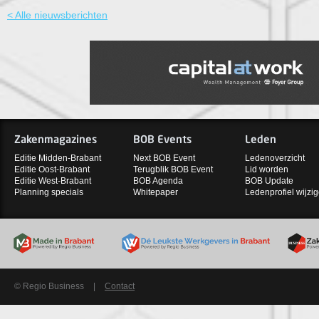
< Alle nieuwsberichten
Zakenmagazines
BOB Events
Leden
Editie Midden-Brabant
Next BOB Event
Ledenoverzicht
Editie Oost-Brabant
Terugblik BOB Event
Lid worden
Editie West-Brabant
BOB Agenda
BOB Update
Planning specials
Whitepaper
Ledenprofiel wijzi
© Regio Business
|
Contact