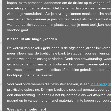
kopen, extra personeel aannemen om de drukte op te vangen, of 
marketingcampagne starten. Geld lenen is dan ook geen teken van 
zien dat je vooruitdenkt. Als je al vroeg plannen maakt en slim nad
veel verder dan wanneer je pas om geld vraagt als het helemaal op
wanneer ze zich voordoen, in plaats van dat je moet toekijken ho
vandoor gaat.
Kiezen uit alle mogelijkheden
De wereld van zakelijk geld lenen is de afgelopen jaren flink veran
meer alleen naar de traditionele bank te stappen voor een lening. E
situatie wel een oplossing te vinden. Denk aan crowdfunding, waarb
grote groep enthousiaste particulieren die in jouw plannen geloven
waarmee je een nieuwe bestelbus of machine gebruikt zonder dat 
hoofdprijs hoeft af te rekenen.
Voor veel ondernemers die flexibiliteit zoeken, is een
MKB bedrijfs
praktische oplossing. Dit type krediet is speciaal gemaakt voor d
een onderneming. Je gebruikt het bijvoorbeeld als werkkapitaal om 
maand op te vangen, of om snel materialen in te kopen voor een g
Weet wat je nodig hebt