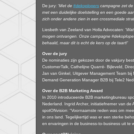
De jury: '
Met de
#dekoplopers
campagne zet de 
met een duidelijke doelstelling en een goede aa
zich onder andere zien in een crossmediale strat
Liesbeth van Zeeland van Holla Advocaten: '
Wat
mogen ontvangen. Onze campagne #dekoplopers
behaald, maar dit is echt de kers op de taart!'
Over de jury
De nominaties zijn gekozen door de vakjury besta
CustomerTalk, Cathelijne Quarré- Bijleveld, Dire
Jan van Ginkel, Uitgever Management Team bij
Demand Generation Manager B2B bij Tele2 Ned
Over de B2B Marketing Award
In 2010 introduceerde B2B marketingbureau spo
Nederland. Ingrid Archer, initiatiefnemer van de
spotONvision: “Voornaamste reden was om meer
in ons land. Tegelijkertijd was er een sterke b
en ervaringen in de business-to-business uit te w