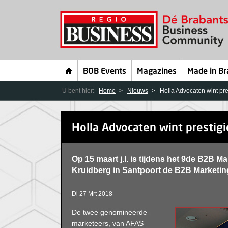
BOB Events
Magazines
Made in Br
U bent hier:
Home
Nieuws
Holla Advocaten wint pr
Holla Advocaten wint prestig
Op 15 maart j.l. is tijdens het 9de B2B
Kruidberg in Santpoort de B2B Marketing
Di 27 Mrt 2018
De twee genomineerde
marketeers, van AFAS