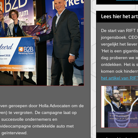
Lees hier het ar
De start van RIFT 
jongensboek. CEO
vergelijkt het liev
‘Het is een giganti
dag proberen we ie
ontdekken. Het is
komen ook hindern
het artikel van RIF
ven geroepen door Holla Advocaten om de
ven) te vergroten. De campagne laat op
at succesvolle ondernemers en
de videocampagne ontwikkelde auto met
p geïnterviewd.