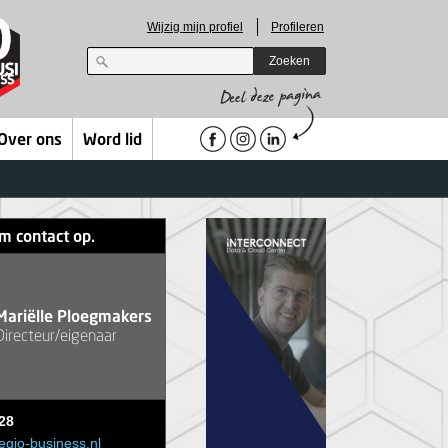
Wijzig mijn profiel
Profileren
Zoeken
Over ons
Word lid
m contact op.
Mariëlle Ploegmakers
Directeur/eigenaar
28
egio-business.nl