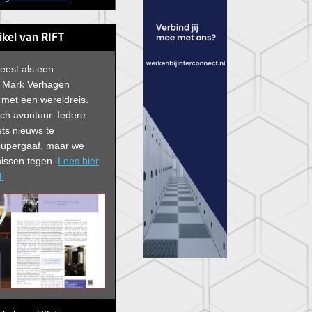
tikel van RIFT
leest als een
 Mark Verhagen
er met een wereldreis.
sch avontuur. Iedere
ts nieuws te
 supergaaf, maar we
issen tegen.
Lees hier
T