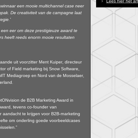
Lees hier het ar
winnaar een mooie multichannel case neer
npak. De creativiteit van de campagne laat
egie.'
 een eer om deze prestigieuze award te
 heeft reeds enorm mooie resultaten
ande uit voorzitter Ment Kuiper, directeur
ctor of Field marketing bij Snow Software,
 MT Mediagroep en Nord van de Mosselaer,
erland.
tONvision de B2B Marketing Award in
 Award, tevens co-founder van
 aandacht te krijgen voor B2B-marketing
ehoefte om onderling goede voorbeeldcases
isselen.”