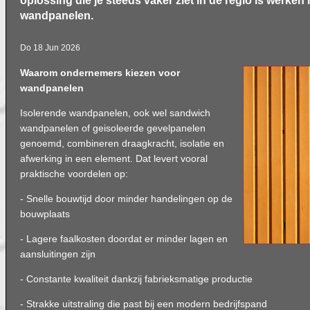
oplossing die je steeds vaker ziet in de regio is werken
wandpanelen.
Do 18 Jun 2026
Waarom ondernemers kiezen voor
wandpanelen
Isolerende wandpanelen, ook wel sandwich
wandpanelen of geisoleerde gevelpanelen
genoemd, combineren draagkracht, isolatie en
afwerking in een element. Dat levert vooral
praktische voordelen op:
- Snelle bouwtijd door minder handelingen op de
bouwplaats
- Lagere faalkosten doordat er minder lagen en
aansluitingen zijn
- Constante kwaliteit dankzij fabrieksmatige productie
- Strakke uitstraling die past bij een modern bedrijfspand