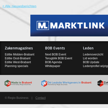
< Alle nieuwsberichten
Zakenmagazines
BOB Events
Leden
Editie Midden-Brabant
Next BOB Event
Ledenoverzicht
Editie Oost-Brabant
Terugblik BOB Event
Lid worden
Editie West-Brabant
BOB Agenda
BOB Update
Planning specials
Whitepaper
Ledenprofiel wijzi
© Regio Business
|
Contact