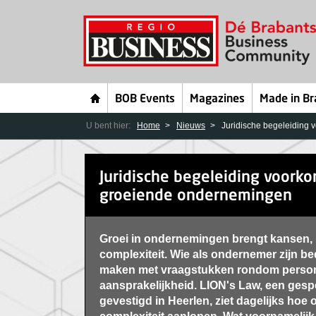
BOB Events
Magazines
Made in Br
U bent hier:
Home
Nieuws
Juridische begeleiding 
Juridische begeleiding voorko
groeiende ondernemingen
Groei in ondernemingen brengt kansen, m
complexiteit. Wie als ondernemer zijn bedr
maken met vraagstukken rondom persone
aansprakelijkheid. LION's Law, een gesp
gevestigd in Heerlen, ziet dagelijks ho