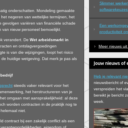
Slimmer werken 
softwarekeuzes 
lmatig onderschatten. Mondeling gemaakte
het negeren van wettelijke termijnen, het
e gevolgen variëren van financiële schade
Een werkomgevi
n van nieuw personeel bemoeilijkt.
productiviteit o
ok verandert. De
Wet arbeidsmarkt in
ntracten en ontslagvergoedingen
Meer nieuws uit
 is van die wijzigingen, loopt het risico
 de huidige wetgeving. Dat merk je pas als
Jouw nieuws of 
bedrijf
Heb je relevant ni
nieuwsbericht of e
gsrecht
steeds vaker relevant voor het
verspreiden het via
menwerking, het herstructureren van je
bereikt je bericht
of het omgaan met aansprakelijkheid: al deze
week.
och worden contracten in de praktijk nog te
 helemaal niet.
 contract bij een zakelijk conflict als een
verantwoordelijkheden, eigendom of