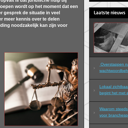
pvalt is dat juridische hulp bij
roepen wordt op het moment dat een
er gesprek de situatie in veel
Laatste nieuws
 meer kennis over te delen
ing noodzakelijk kan zijn voor
 Overstappen naar professioneel 
wachtwoordbeh
Lokaal zichtbaa
begint het met
Waarom steeds 
voor branchespec