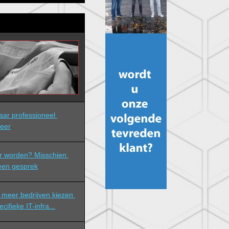
eer
r worden? Misschien 
 een gesprek
meer bedrijven kiezen 
ifieke IT-infra...