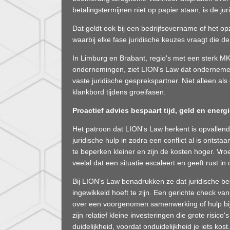
betalingstermijnen niet op papier staan, is de j
Dat geldt ook bij een bedrijfsovername of het 
waarbij elke fase juridische keuzes vraagt die de
In Limburg en Brabant, regio's met een sterk M
ondernemingen, ziet LION's Law dat onderneme
vaste juridische gesprekspartner. Niet alleen als 
klankbord tijdens groeifasen.
Proactief advies bespaart tijd, geld en energ
Het patroon dat LION's Law herkent is opvallen
juridische hulp in zodra een conflict al is ont
te beperken kleiner en zijn de kosten hoger. Vro
veelal dat een situatie escaleert en geeft rust in 
Bij LION's Law benadrukken ze dat juridische bege
ingewikkeld hoeft te zijn. Een gerichte check va
over een voorgenomen samenwerking of hulp bi
zijn relatief kleine investeringen die grote risi
duidelijkheid, voordat onduidelijkheid je iets kost.