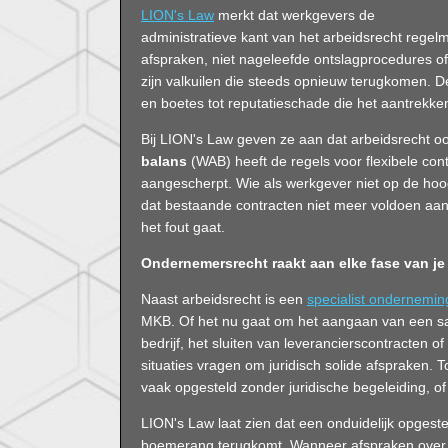
LION's Law
merkt dat werkgevers de
administratieve kant van het arbeidsrecht rege
afspraken, niet nageleefde ontslagprocedures of 
zijn valkuilen die steeds opnieuw terugkomen. D
en boetes tot reputatieschade die het aantrekke
Bij LION's Law geven ze aan dat arbeidsrecht o
balans
(WAB) heeft de regels voor flexibele co
aangescherpt. Wie als werkgever niet op de hoogte
dat bestaande contracten niet meer voldoen aan
het fout gaat.
Ondernemersrecht raakt aan elke fase van je 
Naast arbeidsrecht is een
specialist ondernemin
MKB. Of het nu gaat om het aangaan van een sa
bedrijf, het sluiten van leverancierscontracten 
situaties vragen om juridisch solide afspraken. T
vaak opgesteld zonder juridische begeleiding, of
LION's Law laat zien dat een onduidelijk opgesteld
boemerang terugkomt. Wanneer afspraken over 