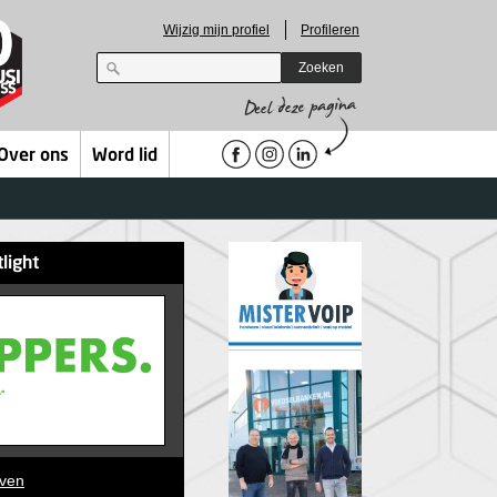
Wijzig mijn profiel
Profileren
Zoeken
Over ons
Word lid
tlight
jven