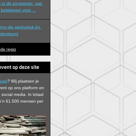
in de zorgsector: wat 
betekenen voor ...
ng die werkgeluk én 
ndersteunt
 de regio
event op deze site
euws
? Wij plaatsen je
vent op ons platform en
 social media. In
totaal
 zo'n 61.500 mensen per