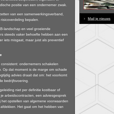
uridische positie van een ondernemer zwak.
opzetten van een samenwerkingsverband,
Mail je nieuws
 risicoverdeling bepalen.
KB-landschap en veel groeiende
rs steeds vaker behoefte hebben aan een
er iets misgaat, maar juist als preventief
ie
d consistent: ondernemers schakelen
staan. Op dat moment is de marge om schade
egtijdig advies draait dat om: het voorkomt
de bedrijfsvoering.
leiding niet per definitie kostbaar of
n je arbeidscontracten, een adviesgesprek
j het opstellen van algemene voorwaarden
co's afdekken. Het gaat om het hebben van