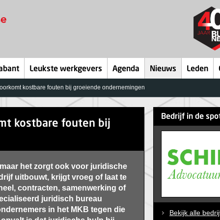
abant
Leukste werkgevers
Agenda
Nieuws
Leden
voorkomt kostbare fouten bij groeiende ondernemingen
Bedrijf in de spo
mt kostbare fouten bij
aar het zorgt ook voor juridische
ijf uitbouwt, krijgt vroeg of laat te
el, contracten, samenwerking of
ecialiseerd juridisch bureau
e ondernemers in het MKB tegen die
Bekijk alle bedri