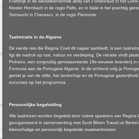
Frankrijk in de wereldberoemde abdij van Fontevraud in het Loire-
Kloster Hornbach in de regio Palts, en in Italië in het prachtig ger
Somaschi in Cherasco, in de regio Piemonte.
Taalretraite in de Algarve
De vierde reis die Regina Coeli dit najaar aanbiedt, is een taalretr
ligt de nadruk op rust, natuur en verdieping. De retraite vindt plaa
Pinheiro, een zorgvuldig gerestaureerde 19e-eeuwse boerderij in
Formosa aan de Portugese Algarve. In de ochtend volg je Portug
geniet je van de stilte, het landschap en de Portugese gastvrijheid
excursies op het programma.
Persoonlijke begeleiding
Alle taalreizen worden begeleid door native speakers van Regina 
georganiseerd in samenwerking met Scott Bilsen Travel uit Berkel-
kleinschalige en persoonlijk begeleide maatwerkreizen.