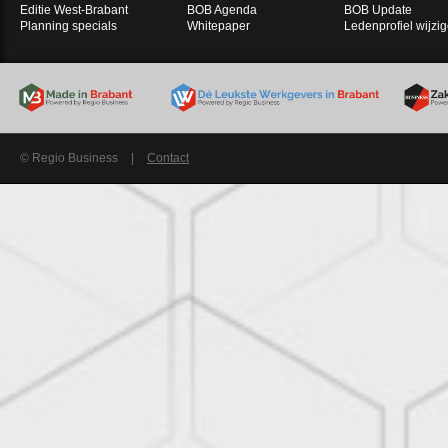
Editie West-Brabant
BOB Agenda
BOB Update
Planning specials
Whitepaper
Ledenprofiel wijzi
© Regio Business
|
Contact