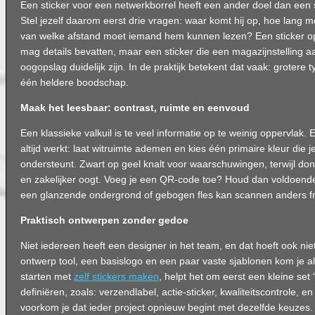
Een sticker voor een netwerkborrel heeft een ander doel dan een 
Stel jezelf daarom eerst drie vragen: waar komt hij op, hoe lang moe
van welke afstand moet iemand hem kunnen lezen? Een sticker o
mag details bevatten, maar een sticker die een magazijnstelling a
oogopslag duidelijk zijn. In de praktijk betekent dat vaak: grotere 
één heldere boodschap.
Maak het leesbaar: contrast, ruimte en eenvoud
Een klassieke valkuil is te veel informatie op te weinig oppervlak. E
altijd werkt: laat witruimte ademen en kies één primaire kleur die 
ondersteunt. Zwart op geel knalt voor waarschuwingen, terwijl don
en zakelijker oogt. Voeg je een QR-code toe? Houd dan voldoen
een glanzende ondergrond of gebogen fles kan scannen anders f
Praktisch ontwerpen zonder gedoe
Niet iedereen heeft een designer in het team, en dat hoeft ook ni
ontwerp tool, een basislogo en een paar vaste sjablonen kom je al v
starten met
zelf stickers maken
, helpt het om eerst een kleine set
definiëren, zoals: verzendlabel, actie-sticker, kwaliteitscontrole, en
voorkom je dat ieder project opnieuw begint met dezelfde keuzes.