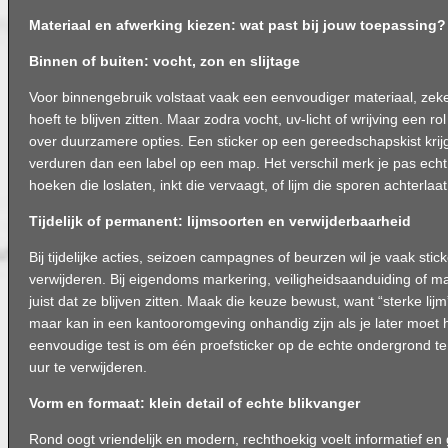
Materiaal en afwerking kiezen: wat past bij jouw toepassing?
Binnen of buiten: vocht, zon en slijtage
Voor binnengebruik volstaat vaak een eenvoudiger materiaal, zeker
hoeft te blijven zitten. Maar zodra vocht, uv-licht of wrijving een ro
over duurzamere opties. Een sticker op een gereedschapskist krij
verduren dan een label op een map. Het verschil merk je pas ech
hoeken die loslaten, inkt die vervaagt, of lijm die sporen achterlaat
Tijdelijk of permanent: lijmsoorten en verwijderbaarheid
Bij tijdelijke acties, seizoen campagnes of beurzen wil je vaak stick
verwijderen. Bij eigendoms markering, veiligheidsaanduiding of mach
juist dat ze blijven zitten. Maak die keuze bewust, want “sterke lijm”
maar kan in een kantooromgeving onhandig zijn als je later moet 
eenvoudige test is om één proefsticker op de echte ondergrond t
uur te verwijderen.
Vorm en formaat: klein detail of echte blikvanger
Rond oogt vriendelijk en modern, rechthoekig voelt informatief en