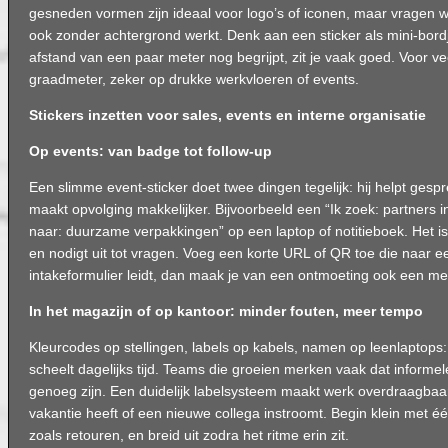
gesneden vormen zijn ideaal voor logo’s of iconen, maar vragen 
ook zonder achtergrond werkt. Denk aan een sticker als mini-bord
afstand van een paar meter nog begrijpt, zit je vaak goed. Voor ve
graadmeter, zeker op drukke werkvloeren of events.
Stickers inzetten voor sales, events en interne organisatie
Op events: van badge tot follow-up
Een slimme event-sticker doet twee dingen tegelijk: hij helpt gespr
maakt opvolging makkelijker. Bijvoorbeeld een “Ik zoek: partners in
naar: duurzame verpakkingen” op een laptop of notitieboek. Het is
en nodigt uit tot vragen. Voeg een korte URL of QR toe die naar 
intakeformulier leidt, dan maak je van een ontmoeting ook een 
In het magazijn of op kantoor: minder fouten, meer tempo
Kleurcodes op stellingen, labels op kabels, namen op leenlaptops: 
scheelt dagelijks tijd. Teams die groeien merken vaak dat informe
genoeg zijn. Een duidelijk labelsysteem maakt werk overdraagbaa
vakantie heeft of een nieuwe collega instroomt. Begin klein met é
zoals retouren, en breid uit zodra het ritme erin zit.