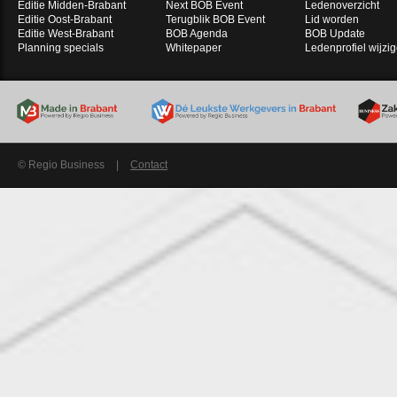
Editie Midden-Brabant
Next BOB Event
Ledenoverzicht
Editie Oost-Brabant
Terugblik BOB Event
Lid worden
Editie West-Brabant
BOB Agenda
BOB Update
Planning specials
Whitepaper
Ledenprofiel wijzi
© Regio Business
|
Contact