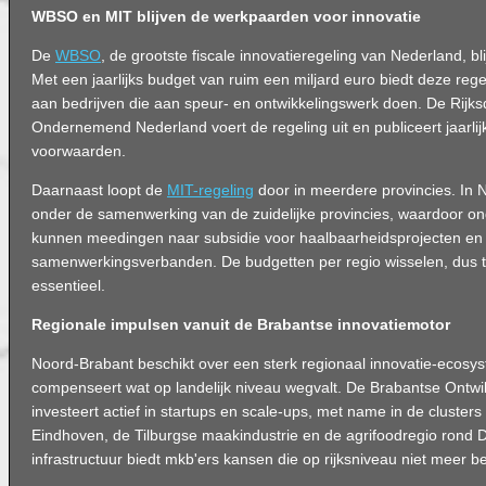
WBSO en MIT blijven de werkpaarden voor innovatie
De
WBSO
, de grootste fiscale innovatieregeling van Nederland, bli
Met een jaarlijks budget van ruim een miljard euro biedt deze rege
aan bedrijven die aan speur- en ontwikkelingswerk doen. De Rijks
Ondernemend Nederland voert de regeling uit en publiceert jaarlij
voorwaarden.
Daarnaast loopt de
MIT-regeling
door in meerdere provincies. In 
onder de samenwerking van de zuidelijke provincies, waardoor on
kunnen meedingen naar subsidie voor haalbaarheidsprojecten e
samenwerkingsverbanden. De budgetten per regio wisselen, dus ti
essentieel.
Regionale impulsen vanuit de Brabantse innovatiemotor
Noord-Brabant beschikt over een sterk regionaal innovatie-ecosy
compenseert wat op landelijk niveau wegvalt. De Brabantse Ontwi
investeert actief in startups en scale-ups, met name in de clusters
Eindhoven, de Tilburgse maakindustrie en de agrifoodregio rond 
infrastructuur biedt mkb'ers kansen die op rijksniveau niet meer 