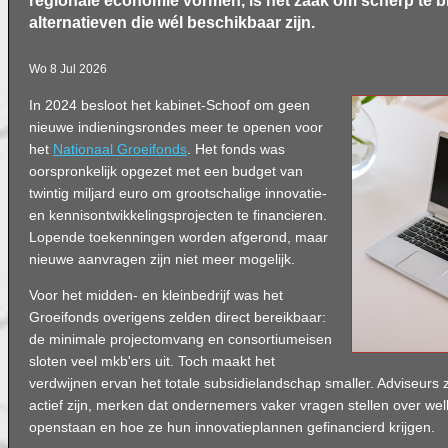
regionale economie vormen, is het zaak om scherp te bl
alternatieven die wél beschikbaar zijn.
Wo 8 Jul 2026
In 2024 besloot het kabinet-Schoof om geen
nieuwe indieningsrondes meer te openen voor
het
Nationaal Groeifonds
. Het fonds was
oorspronkelijk opgezet met een budget van
twintig miljard euro om grootschalige innovatie-
en kennisontwikkelingsprojecten te financieren.
Lopende toekenningen worden afgerond, maar
nieuwe aanvragen zijn niet meer mogelijk.
Voor het midden- en kleinbedrijf was het
Groeifonds overigens zelden direct bereikbaar:
de minimale projectomvang en consortiumeisen
sloten veel mkb'ers uit. Toch maakt het
verdwijnen ervan het totale subsidielandschap smaller. Adviseurs 
actief zijn, merken dat ondernemers vaker vragen stellen over we
openstaan en hoe ze hun innovatieplannen gefinancierd krijgen.