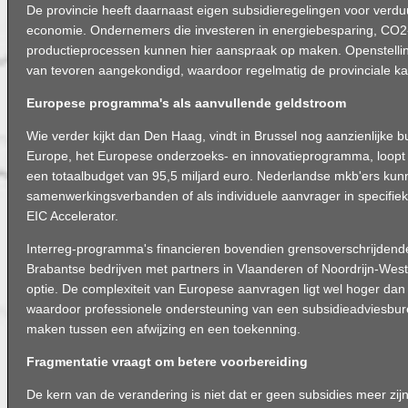
De provincie heeft daarnaast eigen subsidieregelingen voor verdu
economie. Ondernemers die investeren in energiebesparing, CO2-r
productieprocessen kunnen hier aanspraak op maken. Openstelli
van tevoren aangekondigd, waardoor regelmatig de provinciale ka
Europese programma's als aanvullende geldstroom
Wie verder kijkt dan Den Haag, vindt in Brussel nog aanzienlijke 
Europe, het Europese onderzoeks- en innovatieprogramma, loopt 
een totaalbudget van 95,5 miljard euro. Nederlandse mkb'ers kun
samenwerkingsverbanden of als individuele aanvrager in specifiek
EIC Accelerator.
Interreg-programma's financieren bovendien grensoverschrijden
Brabantse bedrijven met partners in Vlaanderen of Noordrijn-Westf
optie. De complexiteit van Europese aanvragen ligt wel hoger dan b
waardoor professionele ondersteuning van een subsidieadviesbure
maken tussen een afwijzing en een toekenning.
Fragmentatie vraagt om betere voorbereiding
De kern van de verandering is niet dat er geen subsidies meer zij