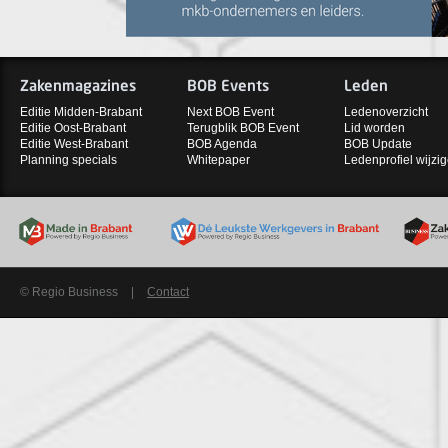
Zakenmagazines
BOB Events
Leden
Editie Midden-Brabant
Next BOB Event
Ledenoverzicht
Editie Oost-Brabant
Terugblik BOB Event
Lid worden
Editie West-Brabant
BOB Agenda
BOB Update
Planning specials
Whitepaper
Ledenprofiel wijzi
© Regio Business
|
Contact