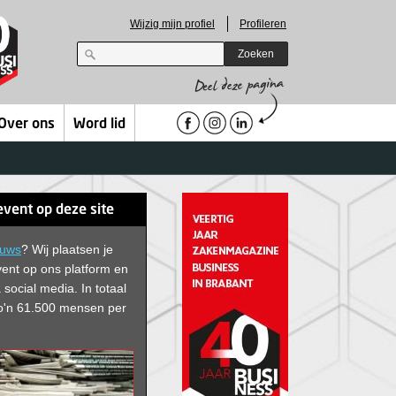
Wijzig mijn profiel
Profileren
Zoeken
Over ons
Word lid
event op deze site
euws
? Wij plaatsen je
vent op ons platform en
 social media. In
totaal
 zo'n 61.500 mensen per