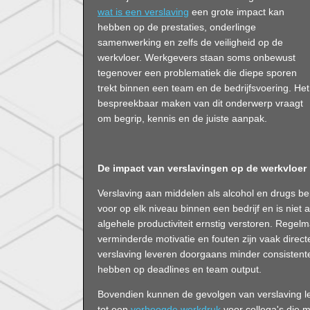
wat is een verslaving
een grote impact kan
hebben op de prestaties, onderlinge
samenwerking en zelfs de veiligheid op de
werkvloer. Werkgevers staan soms onbewust
tegenover een problematiek die diepe sporen
trekt binnen een team en de bedrijfsvoering. Het
bespreekbaar maken van dit onderwerp vraagt
om begrip, kennis en de juiste aanpak.
De impact van verslavingen op de werkvloer
Verslaving aan middelen als alcohol en drugs bep
voor op elk niveau binnen een bedrijf en is niet 
algehele productiviteit ernstig verstoren. Regelm
verminderde motivatie en fouten zijn vaak dire
verslaving leveren doorgaans minder consistente
hebben op deadlines en team output.
Bovendien kunnen de gevolgen van verslaving l
tot een
verhoogde werkdruk
voor collega's die m