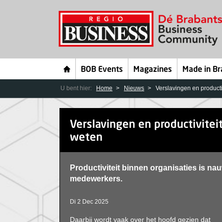
BOB Events
Magazines
Made in Br
U bent hier:
Home
Nieuws
Verslavingen en producti
Verslavingen en productivitei
weten
Productiviteit binnen organisaties is na
medewerkers.
Di 2 Dec 2025
Daarbij wordt vaak over het hoofd gezien dat