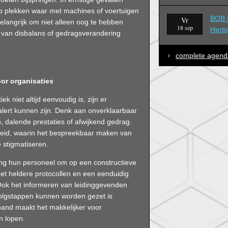
op plekken waar met machines of voertuigen
BOB B
Vr
elangrijk om niet alleen oog te hebben
18 sep
Hert
n van disbalans of gedragsverandering
complete agend
or organisaties
 niet altijd eenvoudig is, zijn er
alert kunnen zijn. Denk aan onverklaarbaar
, dalende prestaties of afwijkend gedrag.
heid, waarin het bespreekbaar maken van
e stigmatiseren.
ting hun personeel om op een constructieve
et heldere protocollen en een eenduidig
 Ook het informeren van leidinggevenden
volgstappen kunnen worden gezet is
and maakt het makkelijker voor
n lopen.