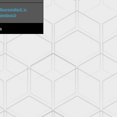
ourgondisch 's-
ogenbosch
a