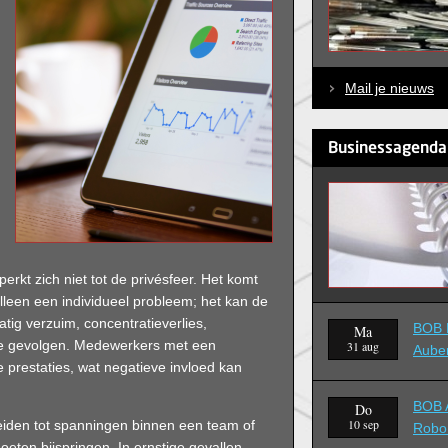
Mail je nieuws
Businessagenda
erkt zich niet tot de privésfeer. Het komt
alleen een individueel probleem; het kan de
atig verzuim, concentratieverlies,
BOB B
Ma
cte gevolgen. Medewerkers met een
31 aug
Aube
 prestaties, wat negatieve invloed kan
BOB A
Do
10 sep
eiden tot spanningen binnen een team of
Robo
oeten bijspringen. In ernstige gevallen