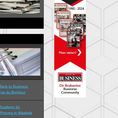
ack to Business 
rge du Bonheur
cademy bij 
Pharma in Waalwijk